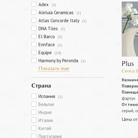
Adex
(3)
Aleluia Ceramicas
(1)
Atlas Concorde Italy
(1)
DNA Tiles
(5)
El Barco
(3)
Ennface
(1)
Equipe
(19)
Harmony by Peronda
(1)
Plus
Показать еще
Cevica 
Назначе
Поверхн
Страна
Помеще
Испания
(1)
фартук
Бельгия
Оттенок
серый, с
Индия
Цена о
Италия
Китай
Португалия