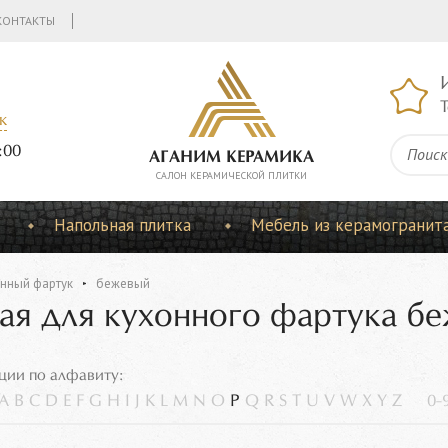
КОНТАКТЫ
Т
к
:00
АГАНИМ КЕРАМИКА
CАЛОН КЕРАМИЧЕСКОЙ ПЛИТКИ
Напольная плитка
Мебель из керамогранит
нный фартук
бежевый
ная для кухонного фартука б
ции по алфавиту:
A
B
C
D
E
F
G
H
I
J
K
L
M
N
O
P
Q
R
S
T
U
V
W
X
Y
Z
0-