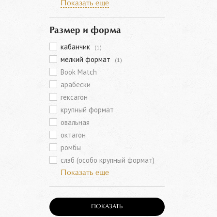
Показать еще
Размер и форма
кабанчик
(1)
мелкий формат
(1)
Book Match
арабески
гексагон
крупный формат
овальная
октагон
ромбы
слэб (особо крупный формат)
Показать еще
ПОКАЗАТЬ