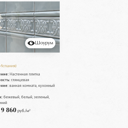
Шоурум
(Испания)
ние:
Настенная плитка
ость:
глянцевая
ние:
ванная комната, кухонный
:
бежевый, белый, зеленый,
иний
9 860
т
руб./м²