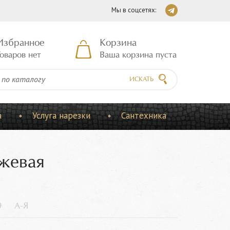
Мы в соцсетях:
Избранное
Корзина
оваров нет
Ваша корзина пуста
ИСКАТЬ
а
Услуга нарезки
Сантехника
ежевая
9
А-Я