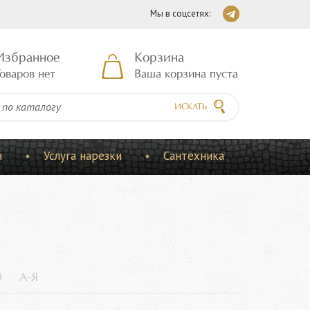
Мы в соцсетях:
Избранное
Корзина
оваров нет
Ваша корзина пуста
ИСКАТЬ
а
Услуга нарезки
Сантехника
9
А-Я