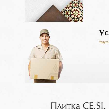
Ус
Услуга
Плитка CE.SI.