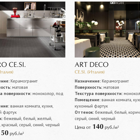
O CE.SI.
ART DECO
Италия)
CE.SI. (Италия)
ние:
Керамогранит
Назначение:
Керамогранит
ость:
матовая
Поверхность:
матовая
а поверхности:
моноколор, под
Текстура поверхности:
моноко
Помещение:
ванная комната, кух
ние:
ванная комната, кухня,
кухонный фартук
й фартук
Оттенок:
бежевый, белый, корич
:
бежевый, белый, желтый,
серый, синий, черный
 красный, серый, синий, черный
140
Цена от
руб./м²
50
т
руб./м²