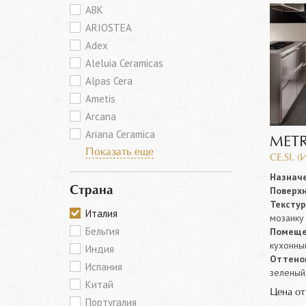
ABK
ARIOSTEA
Adex
Aleluia Ceramicas
Alpas Cera
Ametis
Arcana
Ariana Ceramica
METR
Показать еще
CE.SI. (
Назначе
Поверхн
Страна
Текстур
Италия
мозаику
Бельгия
Помеще
кухонны
Индия
Оттенок
Испания
зеленый,
Китай
Цена о
Португалия