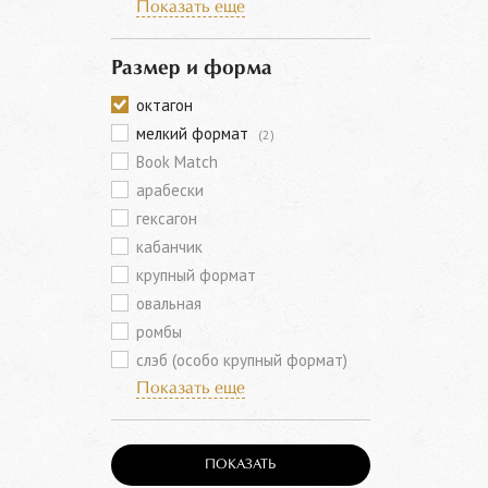
Показать еще
Размер и форма
октагон
мелкий формат
(2)
Book Match
арабески
гексагон
кабанчик
крупный формат
овальная
ромбы
слэб (особо крупный формат)
Показать еще
ПОКАЗАТЬ