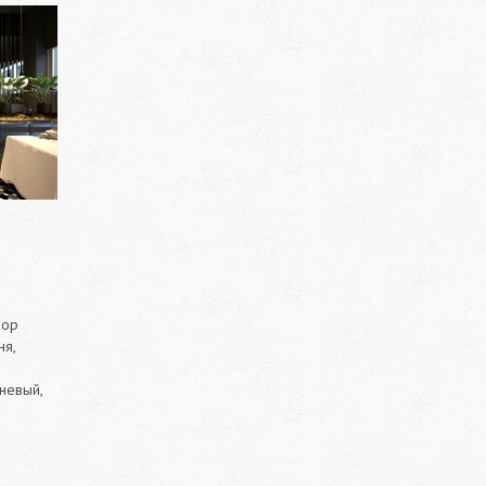
лор
ня,
невый,