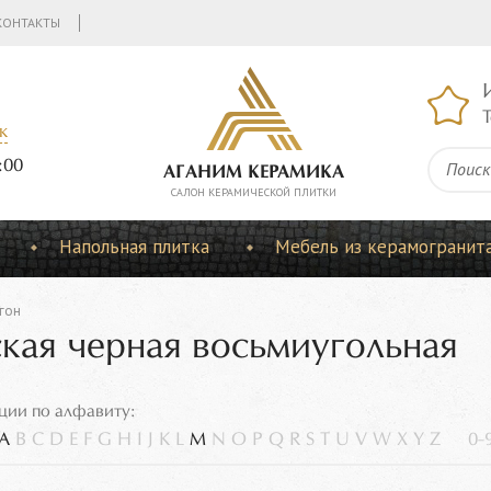
КОНТАКТЫ
Т
к
:00
АГАНИМ КЕРАМИКА
CАЛОН КЕРАМИЧЕСКОЙ ПЛИТКИ
Напольная плитка
Мебель из керамогранит
гон
ская черная восьмиугольная
ции по алфавиту:
A
B
C
D
E
F
G
H
I
J
K
L
M
N
O
P
Q
R
S
T
U
V
W
X
Y
Z
0-