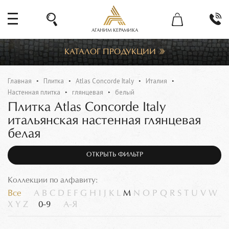
АГАНИМ КЕРАМИКА
КАТАЛОГ ПРОДУКЦИИ
Главная
Плитка
Atlas Concorde Italy
Италия
Настенная плитка
глянцевая
белый
Плитка Atlas Concorde Italy
итальянская настенная глянцевая
белая
ОТКРЫТЬ ФИЛЬТР
Коллекции по алфавиту:
Все
A
B
C
D
E
F
G
H
I
J
K
L
M
N
O
P
Q
R
S
T
U
V
W
X
Y
Z
0-9
А-Я