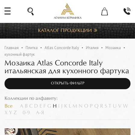
АГАНИМ КЕРАМИКА
КАТАЛОГ ПРОДУКЦИИ
Главная
Плитка
Atlas Concorde Italy
Италия
Мозаика
кухонный фартук
Мозаика Atlas Concorde Italy
итальянская для кухонного фартука
ОТКРЫТЬ ФИЛЬТР
Коллекции по алфавиту:
Все
A
B
C
D
E
F
G
H
I
J
K
L
M
N
O
P
Q
R
S
T
U
V
W
X
Y
Z
0-9
А-Я