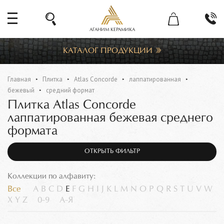
АГАНИМ КЕРАМИКА
КАТАЛОГ ПРОДУКЦИИ
Главная
Плитка
Atlas Concorde
лаппатированная
бежевый
средний формат
Плитка Atlas Concorde
лаппатированная бежевая среднего
формата
ОТКРЫТЬ ФИЛЬТР
Коллекции по алфавиту:
Все
A
B
C
D
E
F
G
H
I
J
K
L
M
N
O
P
Q
R
S
T
U
V
W
X
Y
Z
0-9
А-Я