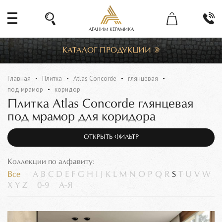
АГАНИМ КЕРАМИКА
КАТАЛОГ ПРОДУКЦИИ
Главная
Плитка
Atlas Concorde
глянцевая
под мрамор
коридор
Плитка Atlas Concorde глянцевая
под мрамор для коридора
ОТКРЫТЬ ФИЛЬТР
Коллекции по алфавиту:
Все
A
B
C
D
E
F
G
H
I
J
K
L
M
N
O
P
Q
R
S
T
U
V
W
X
Y
Z
0-9
А-Я