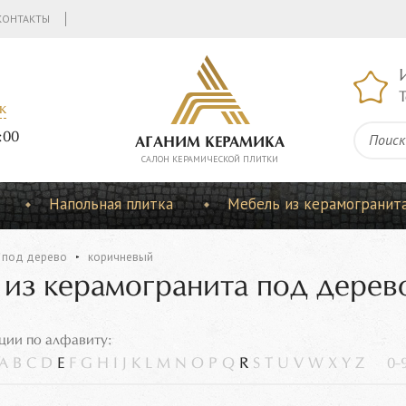
КОНТАКТЫ
Т
к
:00
АГАНИМ КЕРАМИКА
CАЛОН КЕРАМИЧЕСКОЙ ПЛИТКИ
Напольная плитка
Мебель из керамогранит
под дерево
коричневый
e из керамогранита под дерев
ции по алфавиту:
A
B
C
D
E
F
G
H
I
J
K
L
M
N
O
P
Q
R
S
T
U
V
W
X
Y
Z
0-