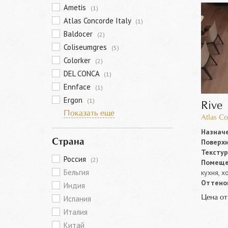
Ametis
(1)
Atlas Concorde Italy
(1)
Baldocer
(2)
Coliseumgres
(5)
Colorker
(2)
DEL CONCA
(1)
Ennface
(1)
Ergon
(1)
Rive
Показать еще
Atlas Co
Назначе
Поверхн
Страна
Текстур
Россия
(2)
Помеще
Бельгия
кухня, х
Оттенок
Индия
Цена о
Испания
Италия
Китай