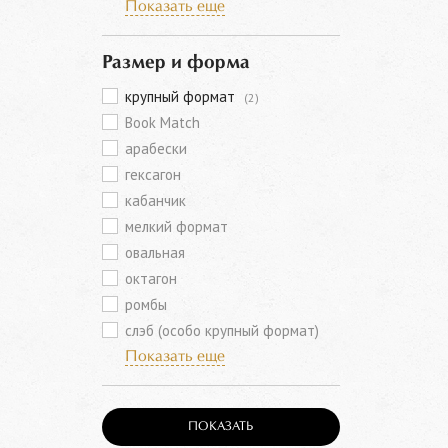
Показать еще
Размер и форма
крупный формат
(2)
Book Match
арабески
гексагон
кабанчик
мелкий формат
овальная
октагон
ромбы
слэб (особо крупный формат)
Показать еще
ПОКАЗАТЬ