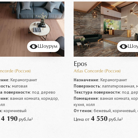
Шоурум
Шоу
Epos
ncorde (Россия)
Atlas Concorde (Россия)
ние:
Керамогранит
Назначение:
Керамогранит
ость:
матовая
Поверхность:
лаппатированная, 
а поверхности:
под дерево
Текстура поверхности:
под дер
ние:
ванная комната, коридор,
Помещение:
ванная комната, ко
олл
кухня, холл
:
коричневый
Оттенок:
бежевый, коричневый,
4 190
4 550
т
руб./м²
Цена от
руб./м²