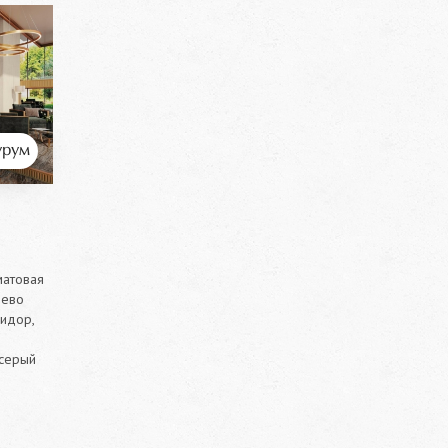
рум
матовая
ево
ридор,
 серый