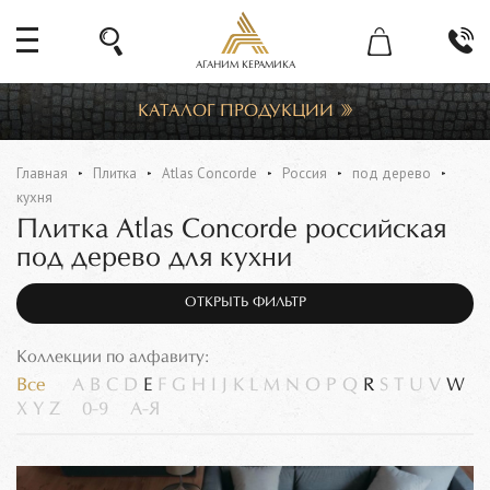
АГАНИМ КЕРАМИКА
КАТАЛОГ ПРОДУКЦИИ
Главная
Плитка
Atlas Concorde
Россия
под дерево
кухня
Плитка Atlas Concorde российская
под дерево для кухни
ОТКРЫТЬ ФИЛЬТР
Коллекции по алфавиту:
Все
A
B
C
D
E
F
G
H
I
J
K
L
M
N
O
P
Q
R
S
T
U
V
W
X
Y
Z
0-9
А-Я