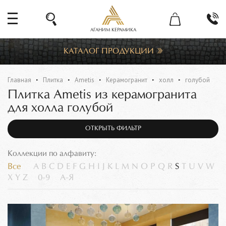
АГАНИМ КЕРАМИКА
КАТАЛОГ ПРОДУКЦИИ
Главная
Плитка
Ametis
Керамогранит
холл
голубой
Плитка Ametis из керамогранита
для холла голубой
ОТКРЫТЬ ФИЛЬТР
Коллекции по алфавиту:
Все
A
B
C
D
E
F
G
H
I
J
K
L
M
N
O
P
Q
R
S
T
U
V
W
X
Y
Z
0-9
А-Я