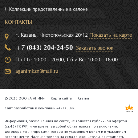
Коллекции представленные в салоне
КОНТАКТЫ
г. Казань, Чистопольская 20/12
Показать на карте
+7 (843) 204-24-50
Заказать звонок
Пн-Пт: 10:00 - 20:00, Сб и Вс: 10:00 - 18:00
aganimkzn@mail.ru
© 2026 ООО «АГАНИМ»
Карта сайта
Статьи
Сайт разработан в компании
«ARTKLEN»
Информация, размещенная на сайте, не является публичной офертой
(ст.437 ГК РФ) и не влечет за собой обязательств по заключению
договора купли-продажи товара по указанным ценам и в указанном
ассортименте. Наличие товара на складе, окончательная стоимость