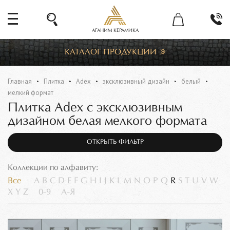
АГАНИМ КЕРАМИКА
КАТАЛОГ ПРОДУКЦИИ
Главная
Плитка
Adex
эксклюзивный дизайн
белый
мелкий формат
Плитка Adex с эксклюзивным
дизайном белая мелкого формата
ОТКРЫТЬ ФИЛЬТР
Коллекции по алфавиту:
Все
A
B
C
D
E
F
G
H
I
J
K
L
M
N
O
P
Q
R
S
T
U
V
W
X
Y
Z
0-9
А-Я