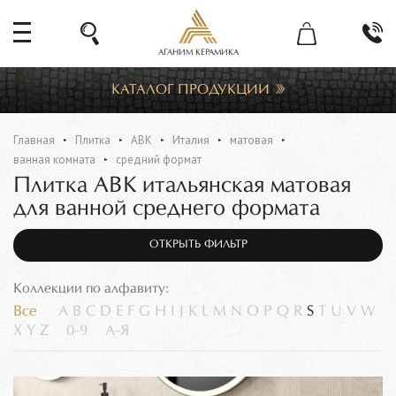
АГАНИМ КЕРАМИКА
КАТАЛОГ ПРОДУКЦИИ
Главная
Плитка
ABK
Италия
матовая
ванная комната
средний формат
Плитка ABK итальянская матовая
для ванной среднего формата
ОТКРЫТЬ ФИЛЬТР
Коллекции по алфавиту:
Все
A
B
C
D
E
F
G
H
I
J
K
L
M
N
O
P
Q
R
S
T
U
V
W
X
Y
Z
0-9
А-Я