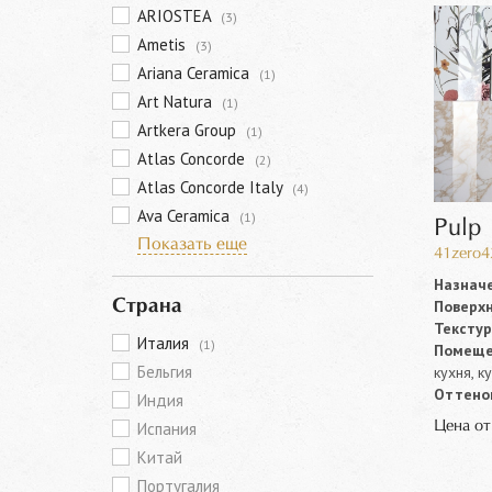
ARIOSTEA
(3)
Ametis
(3)
Ariana Ceramica
(1)
Art Natura
(1)
Artkera Group
(1)
Atlas Concorde
(2)
Atlas Concorde Italy
(4)
Ava Ceramica
(1)
Pulp
Показать еще
41zero4
Назначе
Поверхн
Страна
Текстур
Италия
(1)
Помеще
Бельгия
кухня, к
Оттенок
Индия
Цена о
Испания
Китай
Португалия