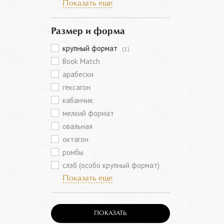
Показать еще
Размер и форма
крупный формат
(1)
Book Match
арабески
гексагон
кабанчик
мелкий формат
овальная
октагон
ромбы
слэб (особо крупный формат)
Показать еще
ПОКАЗАТЬ