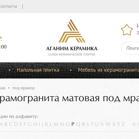
КОНТАКТЫ
Т
к
:00
АГАНИМ КЕРАМИКА
CАЛОН КЕРАМИЧЕСКОЙ ПЛИТКИ
Напольная плитка
Мебель из керамогранит
вая
под мрамор
ерамогранита матовая под мр
ции по алфавиту:
A
B
C
D
E
F
G
H
I
J
K
L
M
N
O
P
Q
R
S
T
U
V
W
X
Y
Z
0-