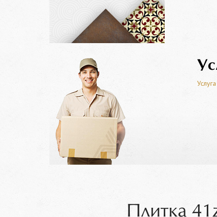
Ус
Услуга
Плитка 41z