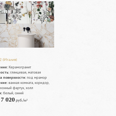
2 (Италия)
ние:
Керамогранит
ость:
глянцевая, матовая
а поверхности:
под мрамор
ние:
ванная комната, коридор,
ухонный фартук, холл
:
белый, синий
7 020
т
руб./м²