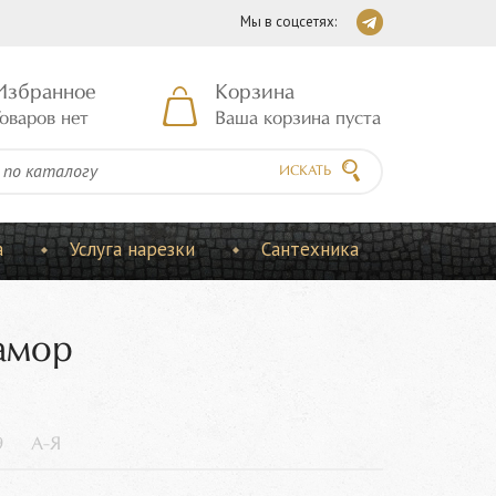
Мы в соцсетях:
Избранное
Корзина
оваров нет
Ваша корзина пуста
ИСКАТЬ
а
Услуга нарезки
Сантехника
амор
9
А-Я