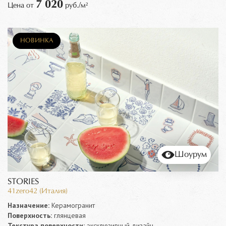
7 020
Цена от
руб./м²
НОВИНКА
Шоурум
STORIES
41zero42 (Италия)
Назначение:
Керамогранит
Поверхность:
глянцевая
Текстура поверхности:
эксклюзивный дизайн