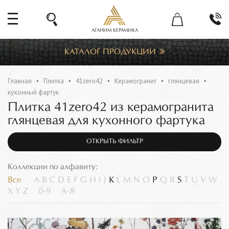
АГАНИМ КЕРАМИКА
КАТАЛОГ ПРОДУКЦИИ
Главная
Плитка
41zero42
Керамогранит
глянцевая
кухонный фартук
Плитка 41zero42 из керамогранита
глянцевая для кухонного фартука
ОТКРЫТЬ ФИЛЬТР
Коллекции по алфавиту:
Все
A
B
C
D
E
F
G
H
I
J
K
L
M
N
O
P
Q
R
S
T
U
V
W
X
Y
Z
0-9
А-Я