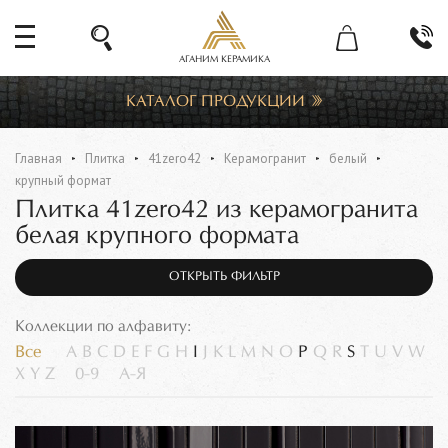
АГАНИМ КЕРАМИКА
КАТАЛОГ ПРОДУКЦИИ
Главная
Плитка
41zero42
Керамогранит
белый
крупный формат
Плитка 41zero42 из керамогранита
белая крупного формата
ОТКРЫТЬ ФИЛЬТР
Коллекции по алфавиту:
Все
A
B
C
D
E
F
G
H
I
J
K
L
M
N
O
P
Q
R
S
T
U
V
W
X
Y
Z
0-9
А-Я