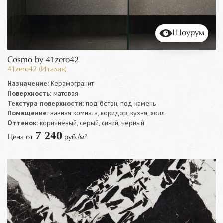
Шоурум
Cosmo by 41zero42
41zero42 (Италия)
Назначение:
Керамогранит
Поверхность:
матовая
Текстура поверхности:
под бетон, под камень
Помещение:
ванная комната, коридор, кухня, холл
Оттенок:
коричневый, серый, синий, черный
7 240
Цена от
руб./м²