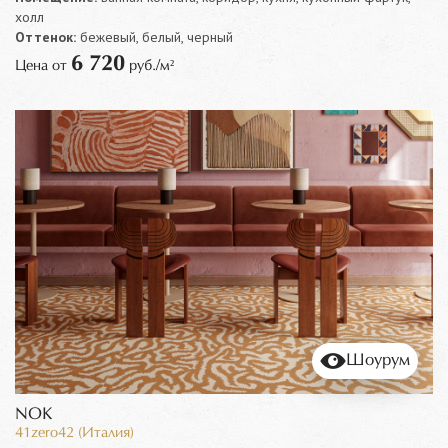
холл
Оттенок:
бежевый, белый, черный
6 720
Цена от
руб./м²
Шоурум
NOK
41zero42 (Италия)