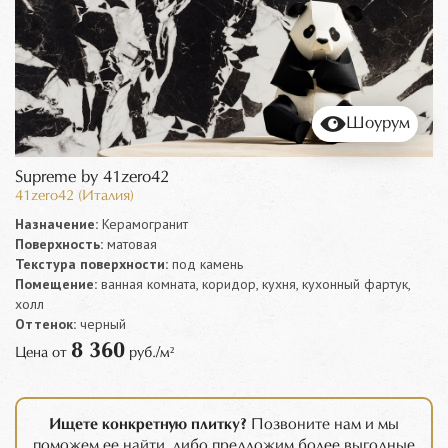
Шоурум
Supreme by 41zero42
41zero42 (Италия)
Назначение:
Керамогранит
Поверхность:
матовая
Текстура поверхности:
под камень
Помещение:
ванная комната, коридор, кухня, кухонный фартук,
холл
Оттенок:
черный
8 360
Цена от
руб./м²
Ищете конкретную плитку?
Позвоните нам и мы
поможем ее найти, либо предложим более выгодные