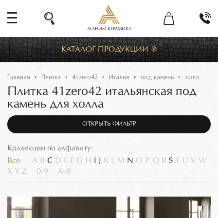
АГАНИМ КЕРАМИКА
КАТАЛОГ ПРОДУКЦИИ
Главная
Плитка
41zero42
Италия
под камень
холл
Плитка 41zero42 итальянская под
камень для холла
ОТКРЫТЬ ФИЛЬТР
Коллекции по алфавиту:
Все
A
B
C
D
E
F
G
H
I
J
K
L
M
N
O
P
Q
R
S
T
U
V
W
X
Y
Z
0-9
А-Я