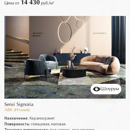
14 430
Цена от
руб./м²
Шоурум
Sensi Signoria
ABK (Италия)
Назначение:
Керамогранит
Поверхность:
глянцевая, матовая
Текстура поверхности:
под камень, под мрамор