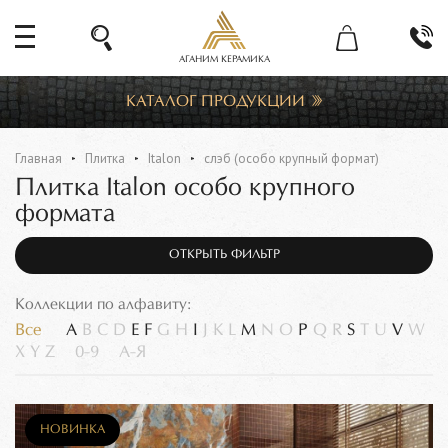
АГАНИМ КЕРАМИКА
КАТАЛОГ ПРОДУКЦИИ
Главная
Плитка
Italon
слэб (особо крупный формат)
Плитка Italon особо крупного
формата
ОТКРЫТЬ ФИЛЬТР
Коллекции по алфавиту:
Все
A
B
C
D
E
F
G
H
I
J
K
L
M
N
O
P
Q
R
S
T
U
V
W
X
Y
Z
0-9
А-Я
НОВИНКА