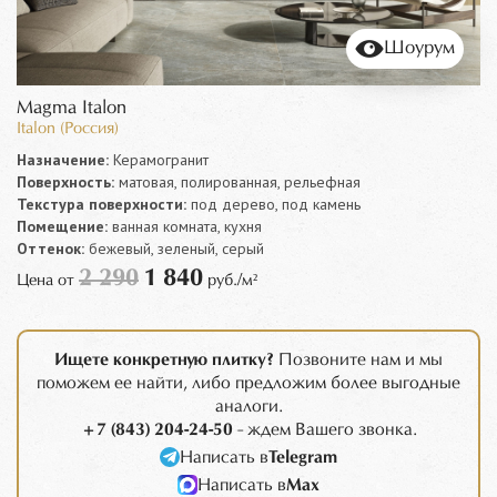
Шоурум
Magma Italon
Italon (Россия)
Назначение:
Керамогранит
Поверхность:
матовая, полированная, рельефная
Текстура поверхности:
под дерево, под камень
Помещение:
ванная комната, кухня
Оттенок:
бежевый, зеленый, серый
2 290
1 840
Цена от
руб./м²
Ищете конкретную плитку?
Позвоните нам и мы
поможем ее найти, либо предложим более выгодные
аналоги.
+7 (843) 204-24-50
- ждем Вашего звонка.
Написать в
Telegram
Написать в
Max