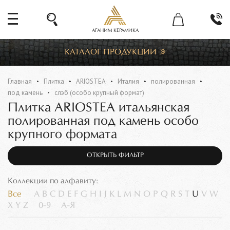
АГАНИМ КЕРАМИКА
КАТАЛОГ ПРОДУКЦИИ
Главная
Плитка
ARIOSTEA
Италия
полированная
под камень
слэб (особо крупный формат)
Плитка ARIOSTEA итальянская
полированная под камень особо
крупного формата
ОТКРЫТЬ ФИЛЬТР
Коллекции по алфавиту:
Все
A
B
C
D
E
F
G
H
I
J
K
L
M
N
O
P
Q
R
S
T
U
V
W
X
Y
Z
0-9
А-Я