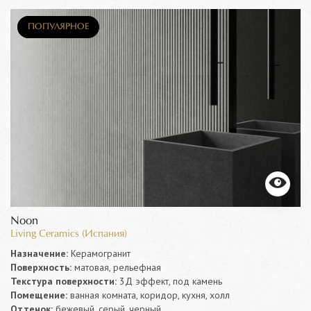
НОВИНКА
ПОПУЛЯРНОЕ
Noon
Living Ceramics (Испания)
Назначение:
Керамогранит
Поверхность:
матовая, рельефная
Текстура поверхности:
3Д эффект, под камень
Помещение:
ванная комната, коридор, кухня, холл
Оттенок:
бежевый, серый, черный