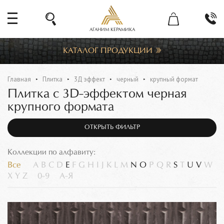
АГАНИМ КЕРАМИКА
КАТАЛОГ ПРОДУКЦИИ
Главная
Плитка
3Д эффект
черный
крупный формат
Плитка с 3D-эффектом черная
крупного формата
ОТКРЫТЬ ФИЛЬТР
Коллекции по алфавиту:
Все
A
B
C
D
E
F
G
H
I
J
K
L
M
N
O
P
Q
R
S
T
U
V
W
X
Y
Z
0-9
А-Я