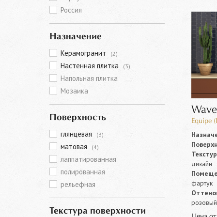
Россия
Назначение
Керамогранит
(2)
Настенная плитка
(3)
Напольная плитка
Мозаика
Wave
Поверхность
Equipe 
глянцевая
Назначе
(3)
Поверхн
матовая
(4)
Текстур
лаппатированная
дизайн
полированная
Помеще
фартук
рельефная
Оттенок
розовый,
Текстура поверхности
Цена о