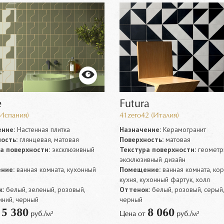
e
Futura
(Испания)
41zero42 (Италия)
ние:
Настенная плитка
Назначение:
Керамогранит
ость:
глянцевая, матовая
Поверхность:
матовая
а поверхности:
эксклюзивный
Текстура поверхности:
геометр
эксклюзивный дизайн
ние:
ванная комната, кухонный
Помещение:
ванная комната, ко
кухня, кухонный фартук, холл
:
белый, зеленый, розовый,
Оттенок:
белый, розовый, серый,
иний, черный
черный
5 380
8 060
т
руб./м²
Цена от
руб./м²