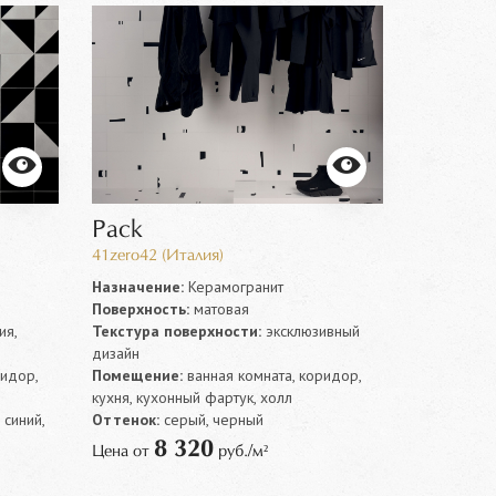
Pack
41zero42 (Италия)
Назначение:
Керамогранит
Поверхность:
матовая
ия,
Текстура поверхности:
эксклюзивный
дизайн
ридор,
Помещение:
ванная комната, коридор,
кухня, кухонный фартук, холл
 синий,
Оттенок:
серый, черный
8 320
Цена от
руб./м²