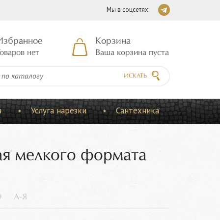
Мы в соцсетях:
Избранное
Корзина
оваров нет
Ваша корзина пуста
ИСКАТЬ
а
Услуга нарезки
Сантехника
ая мелкого формата
9
А-Я