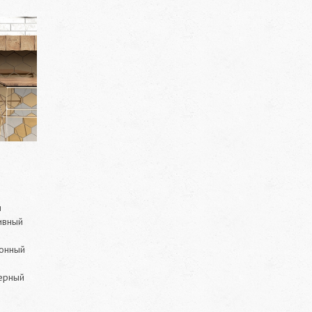
я
ивный
хонный
черный