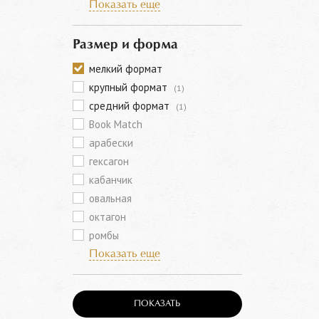
Показать еще
Размер и форма
мелкий формат
крупный формат
(1)
средний формат
(1)
Book Match
арабески
гексагон
кабанчик
овальная
октагон
ромбы
Показать еще
ПОКАЗАТЬ