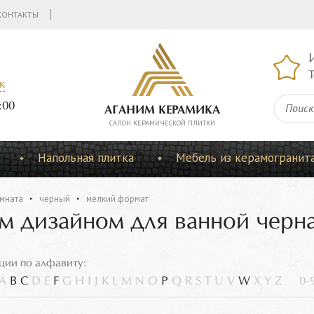
КОНТАКТЫ
Т
к
:00
АГАНИМ КЕРАМИКА
CАЛОН КЕРАМИЧЕСКОЙ ПЛИТКИ
Напольная плитка
Мебель из керамогранит
мната
черный
мелкий формат
м дизайном для ванной черн
ции по алфавиту:
A
B
C
D
E
F
G
H
I
J
K
L
M
N
O
P
Q
R
S
T
U
V
W
X
Y
Z
0-