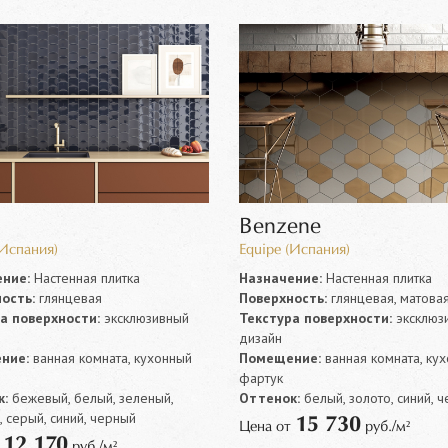
Benzene
(Испания)
Equipe (Испания)
ние:
Настенная плитка
Назначение:
Настенная плитка
ость:
глянцевая
Поверхность:
глянцевая, матова
а поверхности:
эксклюзивный
Текстура поверхности:
эксклюз
дизайн
ние:
ванная комната, кухонный
Помещение:
ванная комната, ку
фартук
:
бежевый, белый, зеленый,
Оттенок:
белый, золото, синий, 
 серый, синий, черный
15 730
Цена от
руб./м²
12 170
т
руб./м²