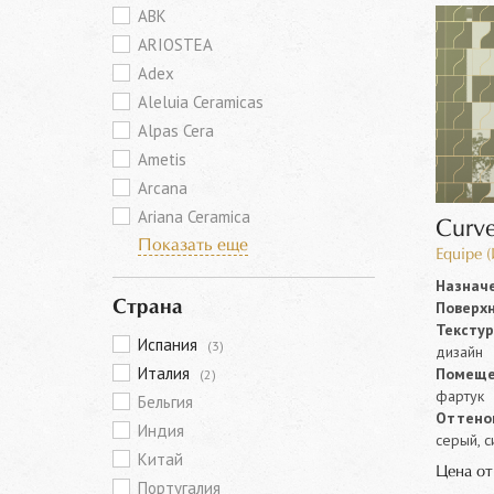
ABK
ARIOSTEA
Adex
Aleluia Ceramicas
Alpas Cera
Ametis
Arcana
Ariana Ceramica
Curv
Показать еще
Equipe 
Назначе
Поверхн
Страна
Текстур
Испания
(3)
дизайн
Италия
Помеще
(2)
фартук
Бельгия
Оттенок
Индия
серый, с
Китай
Цена о
Португалия