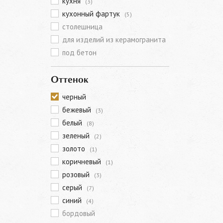
кухня
(3)
кухонный фартук
(5)
столешница
для изделий из керамогранита
под бетон
Оттенок
черный
бежевый
(3)
белый
(8)
зеленый
(2)
золото
(1)
коричневый
(1)
розовый
(3)
серый
(7)
синий
(4)
бордовый