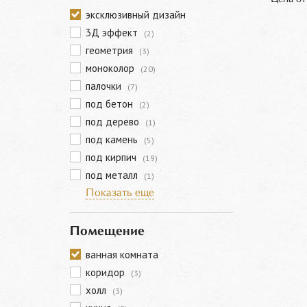
эксклюзивный дизайн
3Д эффект
(2)
геометрия
(3)
моноколор
(20)
палочки
(7)
под бетон
(2)
под дерево
(1)
под камень
(5)
под кирпич
(19)
под металл
(1)
Показать еще
Помещение
ванная комната
коридор
(3)
холл
(3)