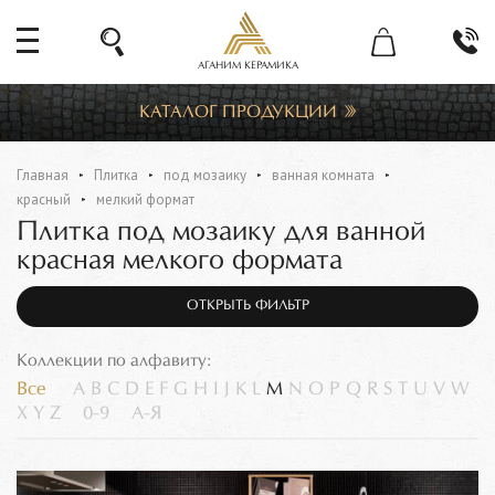
АГАНИМ КЕРАМИКА
КАТАЛОГ ПРОДУКЦИИ
Главная
Плитка
под мозаику
ванная комната
красный
мелкий формат
Плитка под мозаику для ванной
красная мелкого формата
ОТКРЫТЬ ФИЛЬТР
Коллекции по алфавиту:
Все
A
B
C
D
E
F
G
H
I
J
K
L
M
N
O
P
Q
R
S
T
U
V
W
X
Y
Z
0-9
А-Я