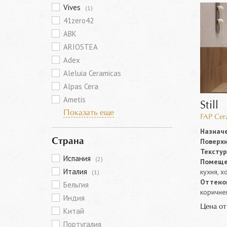
Vives
(1)
41zero42
ABK
ARIOSTEA
Adex
Aleluia Ceramicas
Alpas Cera
Ametis
Still
Показать еще
FAP Cer
Назначе
Поверхн
Страна
Текстур
Испания
(2)
Помеще
Италия
кухня, х
(1)
Оттенок
Бельгия
коричнев
Индия
Цена о
Китай
Португалия