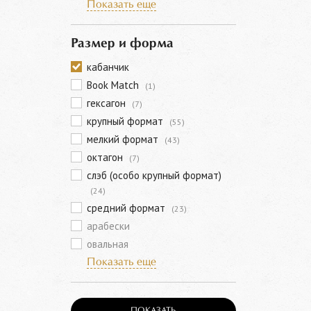
Показать еще
Размер и форма
кабанчик
Book Match
(1)
гексагон
(7)
крупный формат
(55)
мелкий формат
(43)
октагон
(7)
слэб (особо крупный формат)
(24)
средний формат
(23)
арабески
овальная
Показать еще