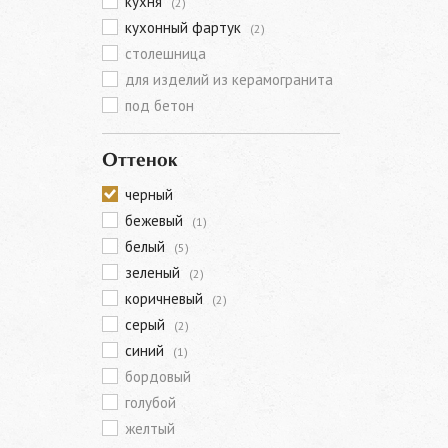
кухня
(2)
кухонный фартук
(2)
столешница
для изделий из керамогранита
под бетон
Оттенок
черный
бежевый
(1)
белый
(5)
зеленый
(2)
коричневый
(2)
серый
(2)
синий
(1)
бордовый
голубой
желтый