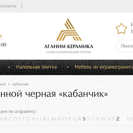
КОНТАКТЫ
Т
к
:00
АГАНИМ КЕРАМИКА
CАЛОН КЕРАМИЧЕСКОЙ ПЛИТКИ
Напольная плитка
Мебель из керамогранит
ный
кабанчик
анной черная «кабанчик»
ции по алфавиту:
A
B
C
D
E
F
G
H
I
J
K
L
M
N
O
P
Q
R
S
T
U
V
W
X
Y
Z
0-