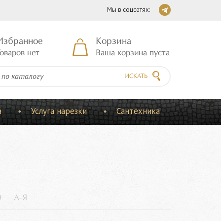
Мы в соцсетях:
Избранное
Корзина
оваров нет
Ваша корзина пуста
ИСКАТЬ
а
Услуга нарезки
Сантехника
9
А-Я