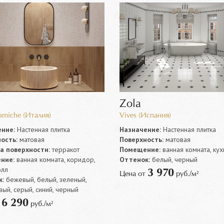
Zola
amiche (Италия)
Vives (Испания)
ние:
Настенная плитка
Назначение:
Настенная плитка
ость:
матовая
Поверхность:
матовая
а поверхности:
терракот
Помещение:
ванная комната, кух
ние:
ванная комната, коридор,
Оттенок:
белый, черный
олл
3 970
Цена от
руб./м²
:
бежевый, белый, зеленый,
ый, серый, синий, черный
6 290
т
руб./м²