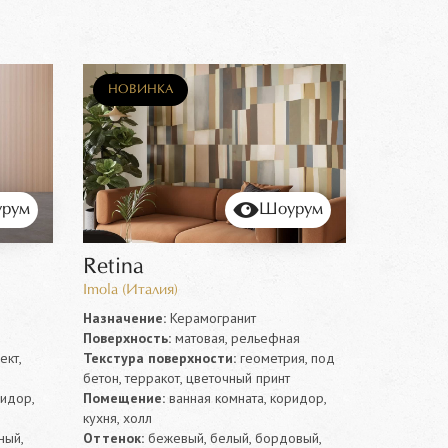
НОВИНКА
рум
Шоурум
Retina
Imola (Италия)
Назначение:
Керамогранит
Поверхность:
матовая, рельефная
кт,
Текстура поверхности:
геометрия, под
бетон, терракот, цветочный принт
ридор,
Помещение:
ванная комната, коридор,
кухня, холл
ный,
Оттенок:
бежевый, белый, бордовый,