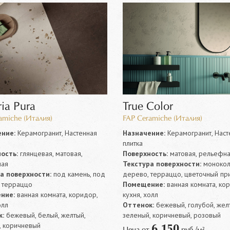
ia Pura
True Color
amiche (Италия)
FAP Ceramiche (Италия)
ние:
Керамогранит, Настенная
Назначение:
Керамогранит, Наст
плитка
ость:
глянцевая, матовая,
Поверхность:
матовая, рельефн
ная
Текстура поверхности:
монокол
а поверхности:
под камень, под
дерево, терраццо, цветочный пр
, терраццо
Помещение:
ванная комната, ко
ние:
ванная комната, коридор,
кухня, холл
олл
Оттенок:
бежевый, голубой, жел
:
бежевый, белый, желтый,
зеленый, коричневый, розовый
, коричневый
6 150
Цена от
руб./м²