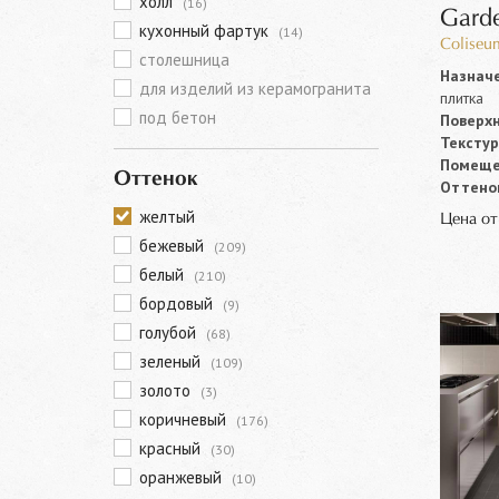
холл
(16)
Gard
кухонный фартук
(14)
Coliseu
столешница
Назначе
для изделий из керамогранита
плитка
под бетон
Поверхн
Текстур
Помеще
Оттенок
Оттенок
желтый
Цена о
бежевый
(209)
белый
(210)
бордовый
(9)
голубой
(68)
зеленый
(109)
золото
(3)
коричневый
(176)
красный
(30)
оранжевый
(10)