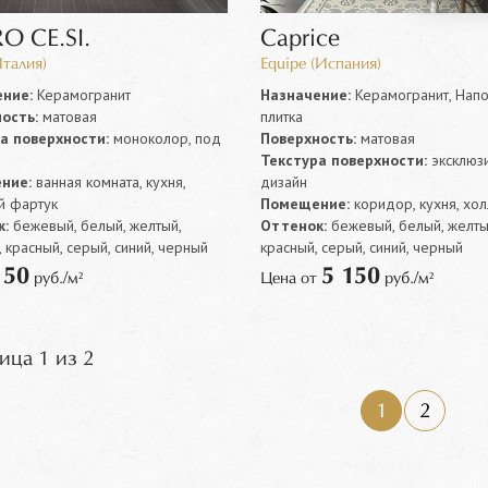
O CE.SI.
Caprice
Италия)
Equipe (Испания)
ние:
Керамогранит
Назначение:
Керамогранит, Напо
ость:
матовая
плитка
а поверхности:
моноколор, под
Поверхность:
матовая
Текстура поверхности:
эксклюз
ние:
ванная комната, кухня,
дизайн
й фартук
Помещение:
коридор, кухня, хол
:
бежевый, белый, желтый,
Оттенок:
бежевый, белый, желты
 красный, серый, синий, черный
красный, серый, синий, черный
50
5 150
т
руб./м²
Цена от
руб./м²
ица 1 из 2
1
2