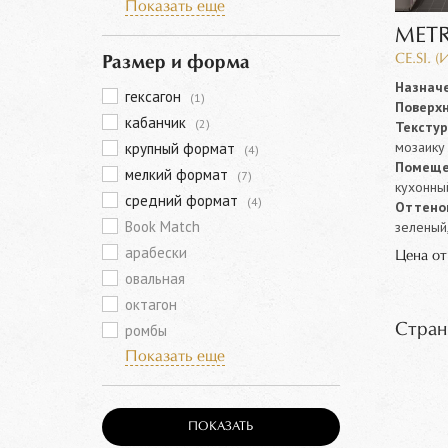
Показать еще
METR
CE.SI. (
Размер и форма
Назначе
гексагон
(1)
Поверхн
кабанчик
(2)
Текстур
мозаику
крупный формат
(4)
Помеще
мелкий формат
(7)
кухонны
средний формат
(4)
Оттенок
Book Match
зеленый,
арабески
Цена о
овальная
октагон
ромбы
Стран
Показать еще
ПОКАЗАТЬ