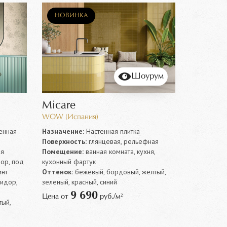
НОВИНКА
Шоурум
Micare
WOW (Испания)
енная
Назначение:
Настенная плитка
Поверхность:
глянцевая, рельефная
ая
Помещение:
ванная комната, кухня,
ор, под
кухонный фартук
инт
Оттенок:
бежевый, бордовый, желтый,
ридор,
зеленый, красный, синий
9 690
Цена от
руб./м²
тый,