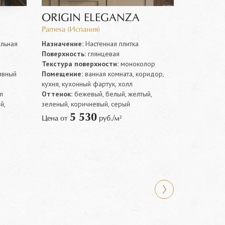
ORIGIN ELEGANZA
Pamesa (Испания)
льная
Назначение:
Настенная плитка
Поверхность:
глянцевая
Текстура поверхности:
моноколор
ивный
Помещение:
ванная комната, коридор,
кухня, кухонный фартук, холл
л
Оттенок:
бежевый, белый, желтый,
й,
зеленый, коричневый, серый
5 530
Цена от
руб./м²