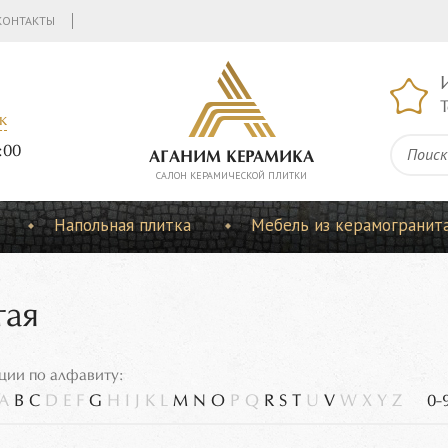
КОНТАКТЫ
Т
к
:00
АГАНИМ КЕРАМИКА
CАЛОН КЕРАМИЧЕСКОЙ ПЛИТКИ
Напольная плитка
Мебель из керамогранит
тая
ции по алфавиту:
A
B
C
D
E
F
G
H
I
J
K
L
M
N
O
P
Q
R
S
T
U
V
W
X
Y
Z
0-