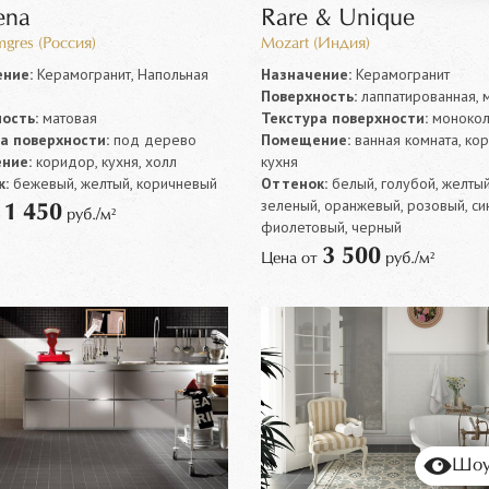
ena
Rare & Unique
mgres (Россия)
Mozart (Индия)
ние:
Керамогранит, Напольная
Назначение:
Керамогранит
Поверхность:
лаппатированная, 
ость:
матовая
Текстура поверхности:
моноко
а поверхности:
под дерево
Помещение:
ванная комната, ко
ние:
коридор, кухня, холл
кухня
:
бежевый, желтый, коричневый
Оттенок:
белый, голубой, желтый
зеленый, оранжевый, розовый, си
1 450
т
руб./м²
фиолетовый, черный
3 500
Цена от
руб./м²
Шоу