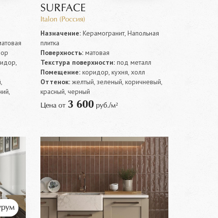
SURFACE
Italon (Россия)
Назначение:
Керамогранит, Напольная
матовая
плитка
лор
Поверхность:
матовая
ридор,
Текстура поверхности:
под металл
Помещение:
коридор, кухня, холл
,
Оттенок:
желтый, зеленый, коричневый,
ний,
красный, черный
3 600
Цена от
руб./м²
рум