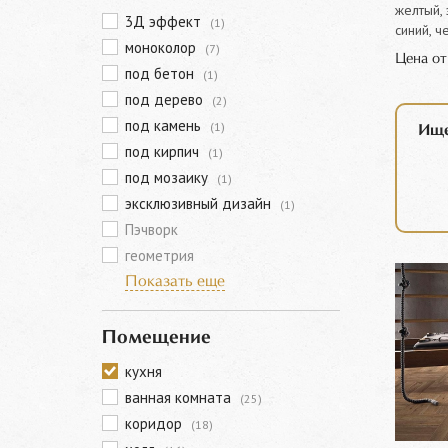
желтый, 
3Д эффект
(1)
синий, ч
моноколор
(7)
Цена о
под бетон
(1)
под дерево
(2)
под камень
(1)
Ище
под кирпич
(1)
под мозаику
(1)
эксклюзивный дизайн
(1)
Пэчворк
геометрия
Показать еще
Помещение
кухня
ванная комната
(25)
коридор
(18)