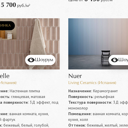
5 700
т
руб./м²
ИНКА
Шоурум
Шоу
elle
Nuer
спания)
Living Ceramics (Испания)
ние:
Настенная плитка
Назначение:
Керамогранит
ость:
глянцевая, матовая
Поверхность:
рельефная
а поверхности:
3Д эффект, под
Текстура поверхности:
3Д эффе
моноколор
ние:
ванная комната, кухня,
Помещение:
ванная комната, ко
й фартук
кухня, холл
:
бежевый, белый, голубой,
Оттенок:
бежевый, желтый, зеле