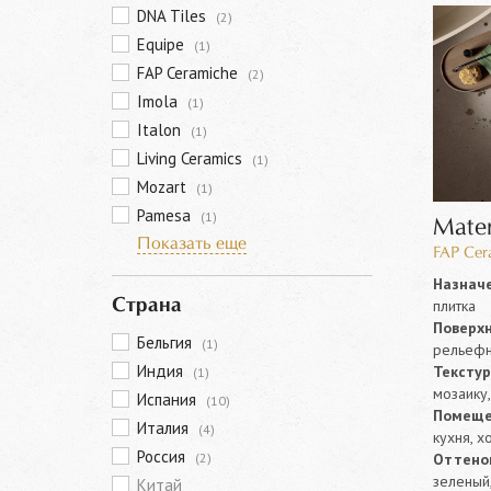
DNA Tiles
(2)
Equipe
(1)
FAP Ceramiche
(2)
Imola
(1)
Italon
(1)
Living Ceramics
(1)
Mozart
(1)
Pamesa
(1)
Mater
Показать еще
FAP Cer
Назначе
плитка
Страна
Поверхн
Бельгия
(1)
рельеф
Индия
Текстур
(1)
мозаику
Испания
(10)
Помеще
Италия
(4)
кухня, х
Россия
Оттенок
(2)
зеленый
Китай