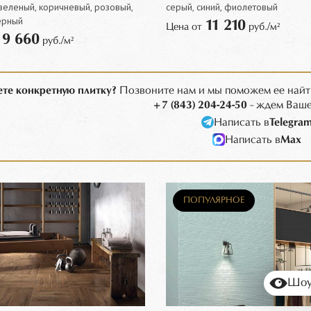
зеленый, коричневый, розовый,
серый, синий, фиолетовый
ерный
11 210
Цена от
руб./м²
9 660
т
руб./м²
те конкретную плитку?
Позвоните нам и мы поможем ее найт
+7 (843) 204-24-50
- ждем Ваше
Написать в
Telegra
Написать в
Max
ПОПУЛЯРНОЕ
Шоу