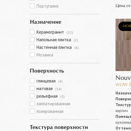
Португалия
Цена о
Назначение
НОВ
Керамогранит
(12)
Напольная плитка
(2)
Настенная плитка
(6)
Мозаика
Поверхность
Nouv
глянцевая
(4)
WOW (И
матовая
(14)
Назначе
рельефная
(3)
Поверхн
лаппатированная
Текстур
кирпич
полированная
Помеще
кухонны
Текстура поверхности
Оттенок