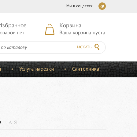
Мы в соцсетях:
Избранное
Корзина
оваров нет
Ваша корзина пуста
ИСКАТЬ
а
Услуга нарезки
Сантехника
9
А-Я