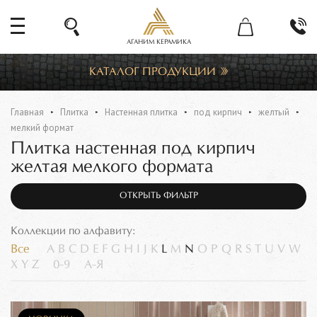
АГАНИМ КЕРАМИКА
КАТАЛОГ ПРОДУКЦИИ
Главная
Плитка
Настенная плитка
под кирпич
желтый
мелкий формат
Плитка настенная под кирпич
желтая мелкого формата
ОТКРЫТЬ ФИЛЬТР
Коллекции по алфавиту:
Все
A
B
C
D
E
F
G
H
I
J
K
L
M
N
O
P
Q
R
S
T
U
V
W
X
Y
Z
0-9
А-Я