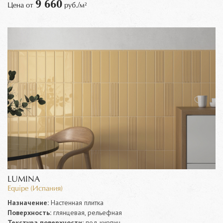
9 660
Цена от
руб./м²
LUMINA
Equipe (Испания)
Назначение:
Настенная плитка
Поверхность:
глянцевая, рельефная
Текстура поверхности:
под кирпич