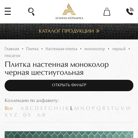
АГАНИМ КЕРАМИКА
КАТАЛОГ ПРОДУКЦИИ
Главная
Плитка
Настенная плитка
моноколор
черный
гексагон
Плитка настенная моноколор
черная шестиугольная
ОТКРЫТЬ ФИЛЬТР
Коллекции по алфавиту:
Все
A
B
C
D
E
F
G
H
I
J
K
L
M
N
O
P
Q
R
S
T
U
V
W
X
Y
Z
0-9
А-Я