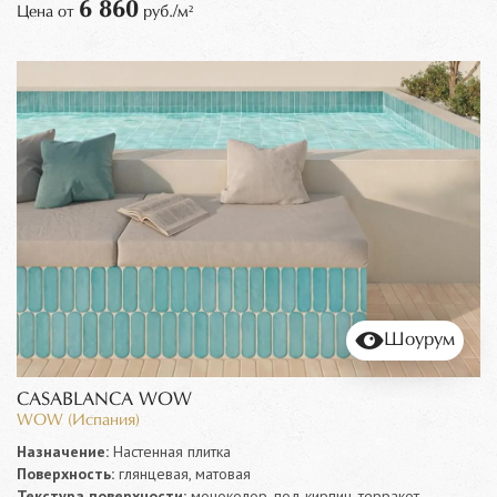
6 860
Цена от
руб./м²
Шоурум
CASABLANCA WOW
WOW (Испания)
Назначение:
Настенная плитка
Поверхность:
глянцевая, матовая
Текстура поверхности:
моноколор, под кирпич, терракот