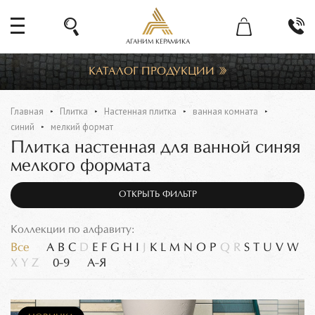
АГАНИМ КЕРАМИКА
КАТАЛОГ ПРОДУКЦИИ
Главная
Плитка
Настенная плитка
ванная комната
синий
мелкий формат
Плитка настенная для ванной синяя
мелкого формата
ОТКРЫТЬ ФИЛЬТР
Коллекции по алфавиту:
Все
A
B
C
D
E
F
G
H
I
J
K
L
M
N
O
P
Q
R
S
T
U
V
W
X
Y
Z
0-9
А-Я