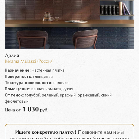
Далия
Kerama Marazzi (Россия)
Назначение:
Настенная плитка
Поверхность:
глянцевая
Текстура поверхности:
палочки
Помещение:
ванная комната, кухня
Оттенок:
голубой, зеленый, красный, оранжевый, синий,
фиолетовый
1 030
Цена от
руб.
Ищете конкретную плитку?
Позвоните нам и мы
поможем ее найти, либо предложим более выгодные