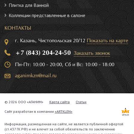
Плитка для Ванной
Коллекции представленные в салоне
КОНТАКТЫ
г. Казань, Чистопольская 20/12
Показать на карте
+7 (843) 204-24-50
Заказать звонок
Пн-Пт: 10:00 - 20:00, Сб и Вс: 10:00 - 18:00
aganimkzn@mail.ru
© 2026 ООО «АГАНИМ»
Карта сайта
Статьи
Сайт разработан в компании
«ARTKLEN»
Информация, размещенная на сайте, не является публичной офертой
(ст.437 ГК РФ) и не влечет за собой обязательств по заключению