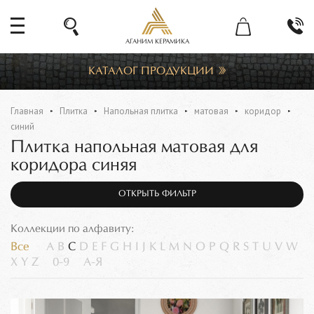
АГАНИМ КЕРАМИКА
КАТАЛОГ ПРОДУКЦИИ
Главная
Плитка
Напольная плитка
матовая
коридор
синий
Плитка напольная матовая для
коридора синяя
ОТКРЫТЬ ФИЛЬТР
Коллекции по алфавиту:
Все
A
B
C
D
E
F
G
H
I
J
K
L
M
N
O
P
Q
R
S
T
U
V
W
X
Y
Z
0-9
А-Я