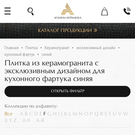
АГАНИМ КЕРАМИКА
КАТАЛОГ ПРОДУКЦИИ
Главная
Плитка
Керамогранит
эксклюзивный дизайн
кухонный фартук
синий
Плитка из керамогранита с
эксклюзивным дизайном для
кухонного фартука синяя
ОТКРЫТЬ ФИЛЬТР
Коллекции по алфавиту:
Все
A
B
C
D
E
F
G
H
I
J
K
L
M
N
O
P
Q
R
S
T
U
V
W
X
Y
Z
0-9
А-Я