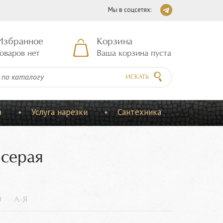
Мы в соцсетях:
Избранное
Корзина
оваров нет
Ваша корзина пуста
ИСКАТЬ
а
Услуга нарезки
Сантехника
 серая
9
А-Я