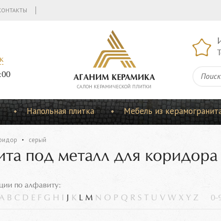
КОНТАКТЫ
Т
к
:00
АГАНИМ КЕРАМИКА
CАЛОН КЕРАМИЧЕСКОЙ ПЛИТКИ
Напольная плитка
Мебель из керамогранит
ридор
серый
ита под металл для коридора
ции по алфавиту:
A
B
C
D
E
F
G
H
I
J
K
L
M
N
O
P
Q
R
S
T
U
V
W
X
Y
Z
0-