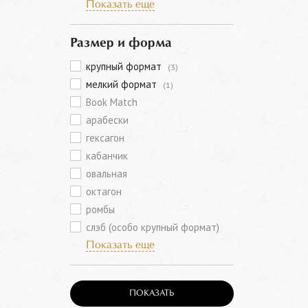
Показать еще
Размер и форма
крупный формат
(3)
мелкий формат
(1)
Book Match
арабески
гексагон
кабанчик
овальная
октагон
ромбы
слэб (особо крупный формат)
Показать еще
ПОКАЗАТЬ