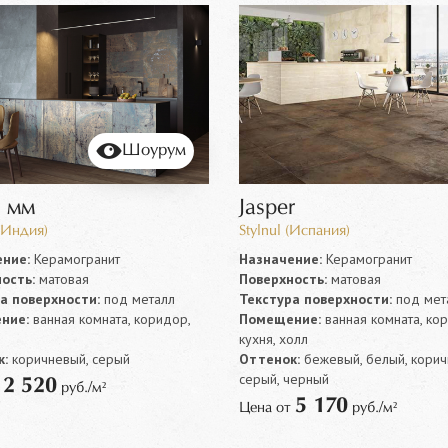
Шоурум
5 мм
Jasper
(Индия)
Stylnul (Испания)
ние:
Керамогранит
Назначение:
Керамогранит
ость:
матовая
Поверхность:
матовая
а поверхности:
под металл
Текстура поверхности:
под мет
ние:
ванная комната, коридор,
Помещение:
ванная комната, ко
кухня, холл
:
коричневый, серый
Оттенок:
бежевый, белый, корич
серый, черный
2 520
т
руб./м²
5 170
Цена от
руб./м²