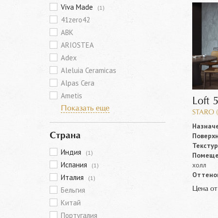
Viva Made
(1)
41zero42
ABK
ARIOSTEA
Adex
Aleluia Ceramicas
Alpas Cera
Ametis
Loft 
Показать еще
STARO 
Назначе
Поверхн
Страна
Текстур
Индия
(1)
Помеще
Испания
холл
(1)
Оттенок
Италия
(1)
Цена о
Бельгия
Китай
Португалия