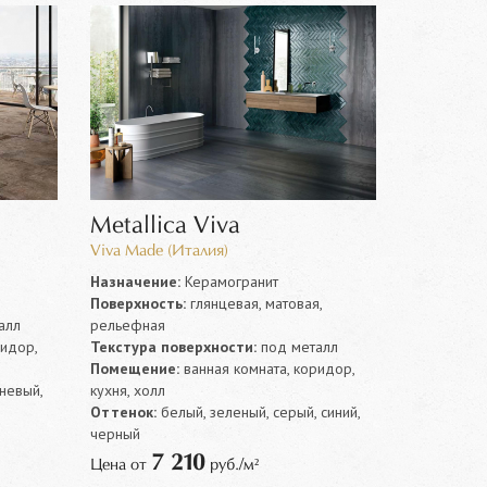
Metallica Viva
Viva Made (Италия)
Назначение:
Керамогранит
Поверхность:
глянцевая, матовая,
алл
рельефная
ридор,
Текстура поверхности:
под металл
Помещение:
ванная комната, коридор,
невый,
кухня, холл
Оттенок:
белый, зеленый, серый, синий,
черный
7 210
Цена от
руб./м²