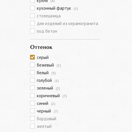
кухня
(4)
кухонный фартук
(1)
столешница
для изделий из керамогранита
под бетон
Оттенок
серый
бежевый
(2)
белый
(3)
голубой
(1)
зеленый
(2)
коричневый
(7)
синий
(2)
черный
(7)
бордовый
желтый