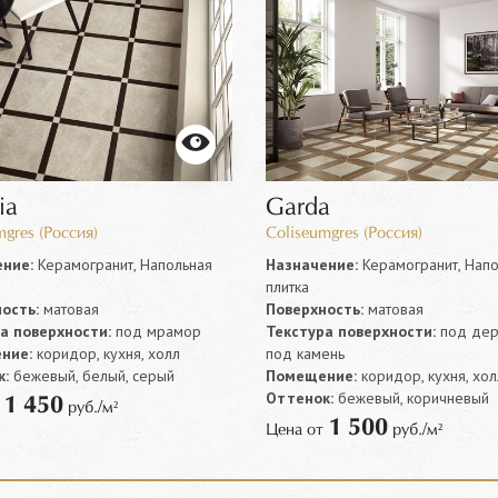
ia
Garda
mgres (Россия)
Coliseumgres (Россия)
ние:
Керамогранит, Напольная
Назначение:
Керамогранит, Напо
плитка
ость:
матовая
Поверхность:
матовая
а поверхности:
под мрамор
Текстура поверхности:
под дер
ние:
коридор, кухня, холл
под камень
:
бежевый, белый, серый
Помещение:
коридор, кухня, хол
Оттенок:
бежевый, коричневый
1 450
т
руб./м²
1 500
Цена от
руб./м²