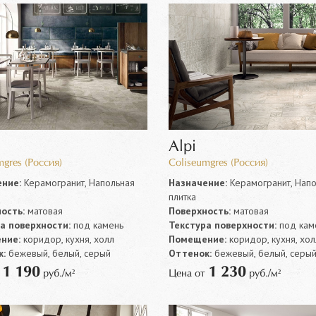
Alpi
mgres (Россия)
Coliseumgres (Россия)
ние:
Керамогранит, Напольная
Назначение:
Керамогранит, Напо
плитка
ость:
матовая
Поверхность:
матовая
а поверхности:
под камень
Текстура поверхности:
под кам
ние:
коридор, кухня, холл
Помещение:
коридор, кухня, хол
:
бежевый, белый, серый
Оттенок:
бежевый, белый, серы
1 190
1 230
т
руб./м²
Цена от
руб./м²