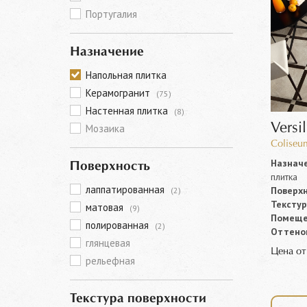
Португалия
Назначение
Напольная плитка
Керамогранит
(75)
Настенная плитка
(8)
Versil
Мозаика
Coliseu
Назначе
Поверхность
плитка
лаппатированная
Поверхн
(2)
Текстур
матовая
(9)
Помеще
полированная
(2)
Оттенок
глянцевая
Цена о
рельефная
Текстура поверхности