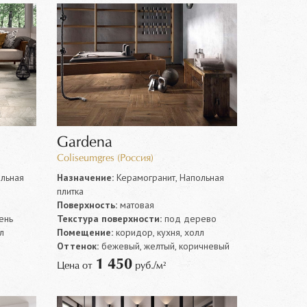
Gardena
Coliseumgres (Россия)
льная
Назначение:
Керамогранит, Напольная
плитка
Поверхность:
матовая
ень
Текстура поверхности:
под дерево
л
Помещение:
коридор, кухня, холл
й
Оттенок:
бежевый, желтый, коричневый
1 450
Цена от
руб./м²