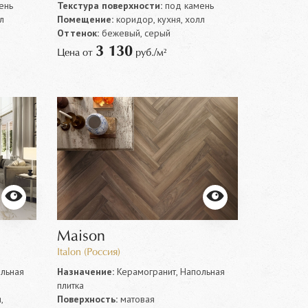
ень
Текстура поверхности:
под камень
л
Помещение:
коридор, кухня, холл
Оттенок:
бежевый, серый
3 130
Цена от
руб./м²
Maison
Italon (Россия)
льная
Назначение:
Керамогранит, Напольная
плитка
,
Поверхность:
матовая