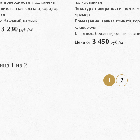
а поверхности:
под камень
полированная
ние:
ванная комната, коридор,
Текстура поверхности:
под каме
олл
мрамор
:
бежевый, черный
Помещение:
ванная комната, ко
кухня, холл
3 230
т
руб./м²
Оттенок:
бежевый, белый, серый
3 450
Цена от
руб./м²
ица 1 из 2
1
2