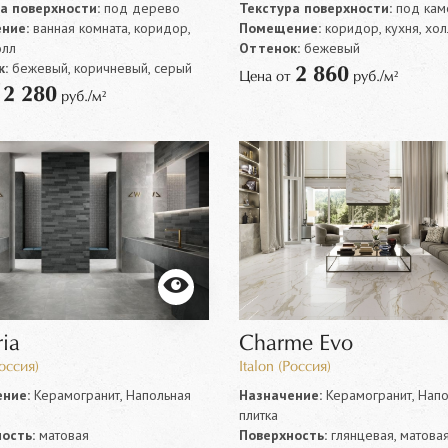
а поверхности:
под дерево
Текстура поверхности:
под кам
ние:
ванная комната, коридор,
Помещение:
коридор, кухня, хол
олл
Оттенок:
бежевый
:
бежевый, коричневый, серый
2 860
Цена от
руб./м²
2 280
т
руб./м²
ia
Charme Evo
Россия)
Italon (Россия)
ние:
Керамогранит, Напольная
Назначение:
Керамогранит, Напо
плитка
ость:
матовая
Поверхность:
глянцевая, матовая