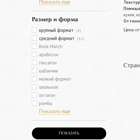
Текстур
Показать еще
Помеще
кухня, х
Размер и форма
Оттенок
крупный формат
Цена о
(3)
средний формат
(12)
Book Match
арабески
гексагон
Стран
кабанчик
мелкий формат
овальная
октагон
ромбы
Показать еще
ПОКАЗАТЬ