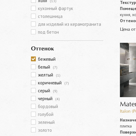
холл
(13)
Текстур
кухонный фартук
Помеще
кухня, х
столешница
Оттенок
для изделий из керамогранита
Цена о
под бетон
Оттенок
бежевый
белый
(7)
желтый
(1)
коричневый
(7)
серый
(9)
черный
(4)
Mater
бордовый
Italon (
голубой
Назначе
зеленый
плитка
золото
Поверхн