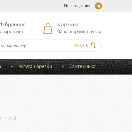
Мы в соцсетях:
Избранное
Корзина
оваров нет
Ваша корзина пуста
ИСКАТЬ
а
Услуга нарезки
Сантехника
9
А-Я