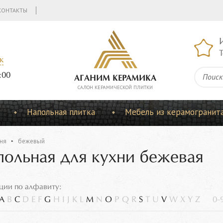
КОНТАКТЫ
Т
к
:00
АГАНИМ КЕРАМИКА
CАЛОН КЕРАМИЧЕСКОЙ ПЛИТКИ
Напольная плитка
Мебель из керамогранит
ня
бежевый
польная для кухни бежевая
ции по алфавиту:
A
B
C
D
E
F
G
H
I
J
K
L
M
N
O
P
Q
R
S
T
U
V
W
X
Y
Z
0-