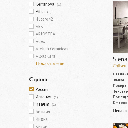
Kerranova
(1)
Vitra
(1)
41zero42
ABK
ARIOSTEA
Adex
Aleluia Ceramicas
Alpas Cera
Siena
Показать еще
Coliseu
Назначе
плитка
Страна
Поверхн
Россия
Текстур
Испания
Помеще
(1)
Оттенок
Италия
(1)
Цена о
Бельгия
Индия
Китай