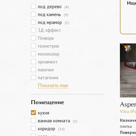
Ище
под дерево
(4)
под камень
(9)
под мрамор
(2)
3Д эффект
Пэчворк
геометрия
моноколор
орнамент
палочки
патагония
Показать еще
Помещение
Aspe
Vitra (Р
кухня
Назначе
ванная комната
(1)
плитка
коридор
(14)
Поверхн