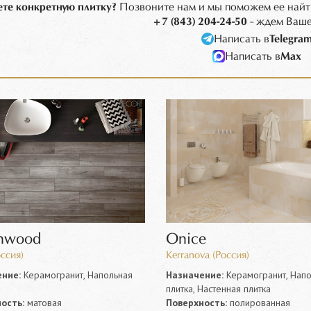
те конкретную плитку?
Позвоните нам и мы поможем ее найт
+7 (843) 204-24-50
- ждем Ваше
Написать в
Telegra
Написать в
Max
nwood
Onice
оссия)
Kerranova (Россия)
ние:
Керамогранит, Напольная
Назначение:
Керамогранит, Напо
плитка, Настенная плитка
ость:
матовая
Поверхность:
полированная