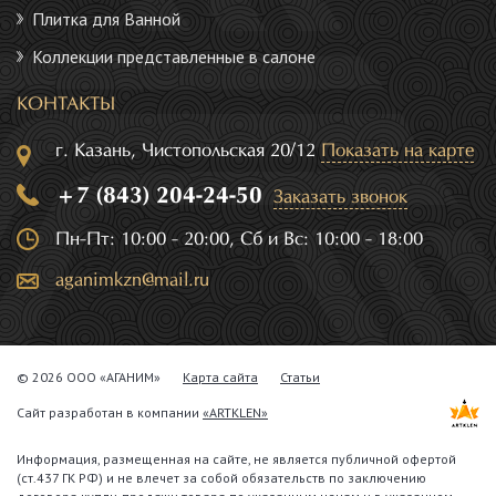
Плитка для Ванной
Коллекции представленные в салоне
КОНТАКТЫ
г. Казань, Чистопольская 20/12
Показать на карте
+7 (843) 204-24-50
Заказать звонок
Пн-Пт: 10:00 - 20:00, Сб и Вс: 10:00 - 18:00
aganimkzn@mail.ru
© 2026 ООО «АГАНИМ»
Карта сайта
Статьи
Сайт разработан в компании
«ARTKLEN»
Информация, размещенная на сайте, не является публичной офертой
(ст.437 ГК РФ) и не влечет за собой обязательств по заключению