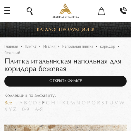
АГАНИМ КЕРАМИКА
КАТАЛОГ ПРОДУКЦИИ
Главная
Плитка
Италия
Напольная плитка
коридор
бежевый
Плитка итальянская напольная для
коридора бежевая
ОТКРЫТЬ ФИЛЬТР
Коллекции по алфавиту:
Все
A
B
C
D
E
F
G
H
I
J
K
L
M
N
O
P
Q
R
S
T
U
V
W
X
Y
Z
0-9
А-Я