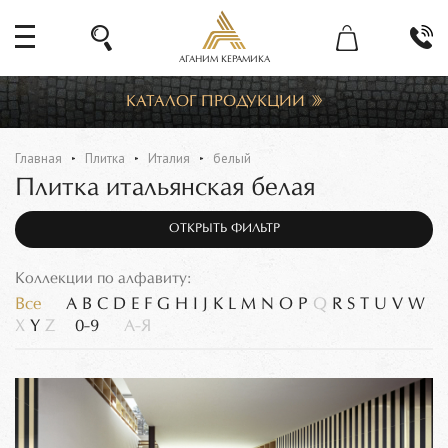
АГАНИМ КЕРАМИКА
КАТАЛОГ ПРОДУКЦИИ
Главная
Плитка
Италия
белый
Плитка итальянская белая
ОТКРЫТЬ ФИЛЬТР
Коллекции по алфавиту:
Все
A
B
C
D
E
F
G
H
I
J
K
L
M
N
O
P
Q
R
S
T
U
V
W
X
Y
Z
0-9
А-Я