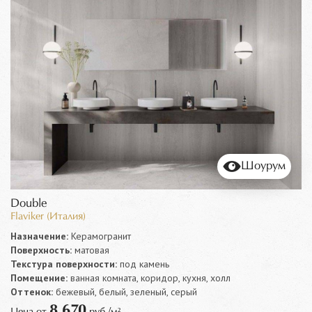
Шоурум
Double
Flaviker (Италия)
Назначение:
Керамогранит
Поверхность:
матовая
Текстура поверхности:
под камень
Помещение:
ванная комната, коридор, кухня, холл
Оттенок:
бежевый, белый, зеленый, серый
8 670
Цена от
руб./м²