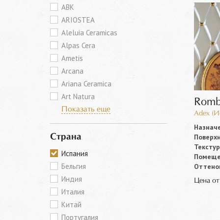
ABK
ARIOSTEA
Aleluia Ceramicas
Alpas Cera
Ametis
Arcana
Ariana Ceramica
Art Natura
Rom
Показать еще
Adex (И
Назначе
Поверхн
Страна
Текстур
Испания
Помеще
Бельгия
Оттенок
Индия
Цена о
Италия
Китай
Португалия