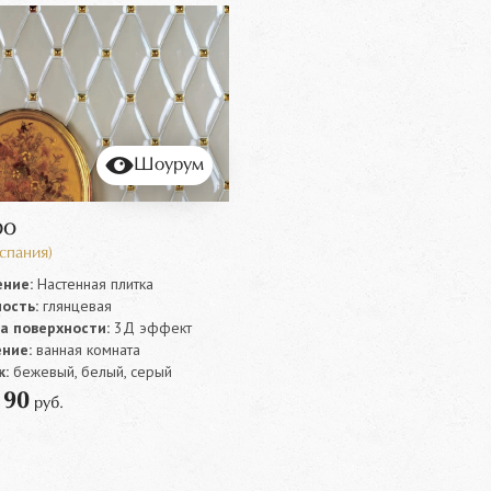
Шоурум
bo
спания)
ние:
Настенная плитка
ость:
глянцевая
а поверхности:
3Д эффект
ние:
ванная комната
:
бежевый, белый, серый
90
т
руб.