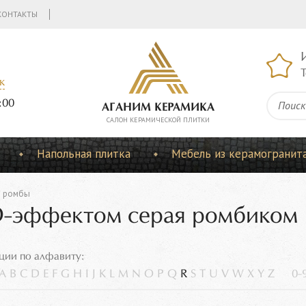
КОНТАКТЫ
Т
к
:00
АГАНИМ КЕРАМИКА
CАЛОН КЕРАМИЧЕСКОЙ ПЛИТКИ
Напольная плитка
Мебель из керамогранит
ромбы
3D-эффектом серая ромбиком
ции по алфавиту:
A
B
C
D
E
F
G
H
I
J
K
L
M
N
O
P
Q
R
S
T
U
V
W
X
Y
Z
0-