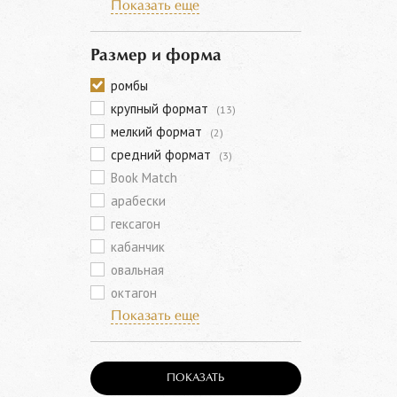
Показать еще
Размер и форма
ромбы
крупный формат
(13)
мелкий формат
(2)
средний формат
(3)
Book Match
арабески
гексагон
кабанчик
овальная
октагон
Показать еще
ПОКАЗАТЬ