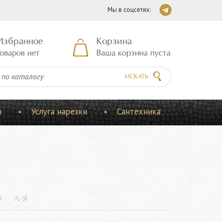
Мы в соцсетях:
Избранное
Корзина
оваров нет
Ваша корзина пуста
ИСКАТЬ
а
Услуга нарезки
Сантехника
9
А-Я