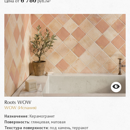
6 780
Цена от
руб./м²
Roots WOW
WOW (Испания)
Назначение:
Керамогранит
Поверхность:
глянцевая, матовая
Текстура поверхности:
под камень, терракот