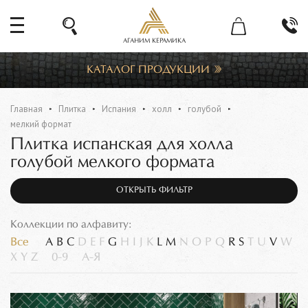
АГАНИМ КЕРАМИКА
КАТАЛОГ ПРОДУКЦИИ
Главная
Плитка
Испания
холл
голубой
мелкий формат
Плитка испанская для холла
голубой мелкого формата
ОТКРЫТЬ ФИЛЬТР
Коллекции по алфавиту:
Все
A
B
C
D
E
F
G
H
I
J
K
L
M
N
O
P
Q
R
S
T
U
V
W
X
Y
Z
0-9
А-Я