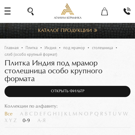
АГАНИМ КЕРАМИКА
КАТАЛОГ ПРОДУКЦИИ
Главная
Плитка
Индия
под мрамор
столешница
слэб (особо крупный формат)
Плитка Индия под мрамор
столешница особо крупного
формата
ОТКРЫТЬ ФИЛЬТР
Коллекции по алфавиту:
Все
A
B
C
D
E
F
G
H
I
J
K
L
M
N
O
P
Q
R
S
T
U
V
W
X
Y
Z
0-9
А-Я