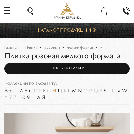
АГАНИМ КЕРАМИКА
КАТАЛОГ ПРОДУКЦИИ
Главная
Плитка
розовый
мелкий формат
H
Плитка розовая мелкого формата
ОТКРЫТЬ ФИЛЬТР
Коллекции по алфавиту:
Все
A
B
C
D
E
F
G
H
I
J
K
L
M
N
O
P
Q
R
S
T
U
V
W
X
Y
Z
0-9
А-Я