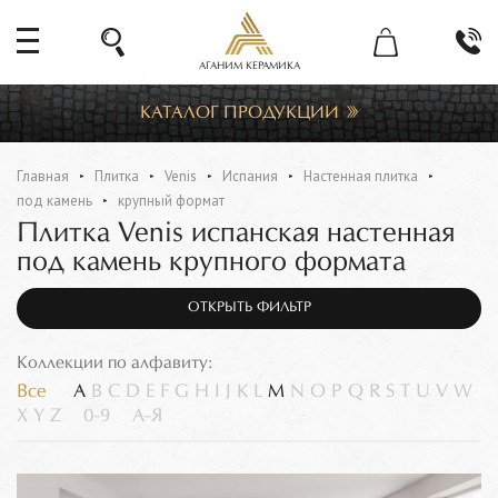
АГАНИМ КЕРАМИКА
КАТАЛОГ ПРОДУКЦИИ
Главная
Плитка
Venis
Испания
Настенная плитка
под камень
крупный формат
Плитка Venis испанская настенная
под камень крупного формата
ОТКРЫТЬ ФИЛЬТР
Коллекции по алфавиту:
Все
A
B
C
D
E
F
G
H
I
J
K
L
M
N
O
P
Q
R
S
T
U
V
W
X
Y
Z
0-9
А-Я