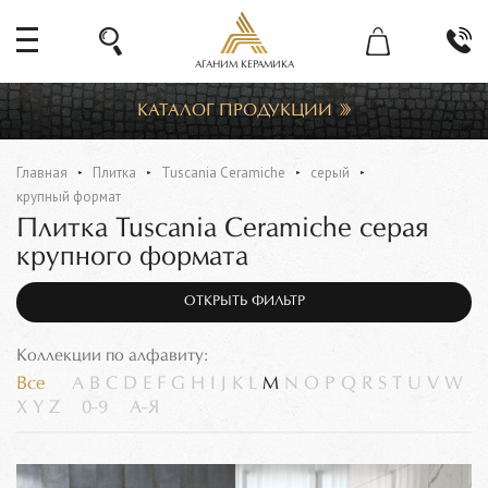
АГАНИМ КЕРАМИКА
КАТАЛОГ ПРОДУКЦИИ
Главная
Плитка
Tuscania Ceramiche
серый
крупный формат
Плитка Tuscania Ceramiche серая
крупного формата
ОТКРЫТЬ ФИЛЬТР
Коллекции по алфавиту:
Все
A
B
C
D
E
F
G
H
I
J
K
L
M
N
O
P
Q
R
S
T
U
V
W
X
Y
Z
0-9
А-Я