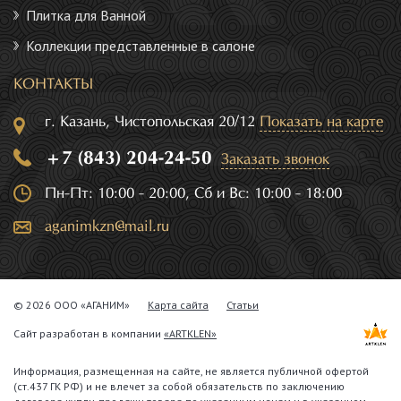
Плитка для Ванной
Коллекции представленные в салоне
КОНТАКТЫ
г. Казань, Чистопольская 20/12
Показать на карте
+7 (843) 204-24-50
Заказать звонок
Пн-Пт: 10:00 - 20:00, Сб и Вс: 10:00 - 18:00
aganimkzn@mail.ru
© 2026 ООО «АГАНИМ»
Карта сайта
Статьи
Сайт разработан в компании
«ARTKLEN»
Информация, размещенная на сайте, не является публичной офертой
(ст.437 ГК РФ) и не влечет за собой обязательств по заключению