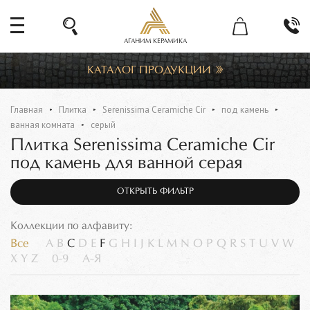
АГАНИМ КЕРАМИКА
КАТАЛОГ ПРОДУКЦИИ
Главная
Плитка
Serenissima Ceramiche Cir
под камень
ванная комната
серый
Плитка Serenissima Ceramiche Cir
под камень для ванной серая
ОТКРЫТЬ ФИЛЬТР
Коллекции по алфавиту:
Все
A
B
C
D
E
F
G
H
I
J
K
L
M
N
O
P
Q
R
S
T
U
V
W
X
Y
Z
0-9
А-Я