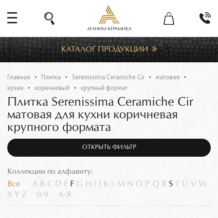
АГАНИМ КЕРАМИКА
КАТАЛОГ ПРОДУКЦИИ
Главная
Плитка
Serenissima Ceramiche Cir
матовая
кухня
коричневый
крупный формат
Плитка Serenissima Ceramiche Cir
матовая для кухни коричневая
крупного формата
ОТКРЫТЬ ФИЛЬТР
Коллекции по алфавиту:
Все
A
B
C
D
E
F
G
H
I
J
K
L
M
N
O
P
Q
R
S
T
U
V
W
X
Y
Z
0-9
А-Я