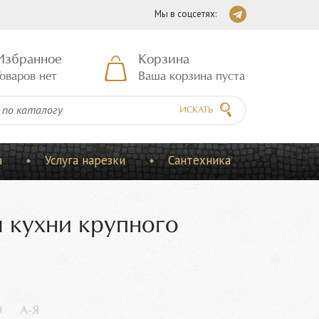
Мы в соцсетях:
Избранное
Корзина
оваров нет
Ваша корзина пуста
ИСКАТЬ
а
Услуга нарезки
Сантехника
я кухни крупного
9
А-Я