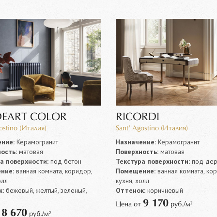
DEART COLOR
RICORDI
ostino (Италия)
Sant' Agostino (Италия)
ние:
Керамогранит
Назначение:
Керамогранит
ость:
матовая
Поверхность:
матовая
а поверхности:
под бетон
Текстура поверхности:
под дер
ние:
ванная комната, коридор,
Помещение:
ванная комната, ко
олл
кухня, холл
:
бежевый, желтый, зеленый,
Оттенок:
коричневый
9 170
Цена от
руб./м²
8 670
т
руб./м²