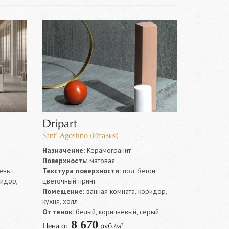
Dripart
Sant' Agostino (Италия)
Назначение:
Керамогранит
Поверхность:
матовая
ень
Текстура поверхности:
под бетон,
ридор,
цветочный принт
Помещение:
ванная комната, коридор,
кухня, холл
Оттенок:
белый, коричневый, серый
8 670
Цена от
руб./м²