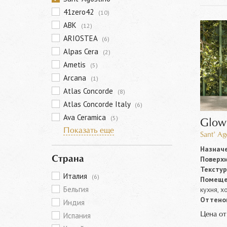
41zero42
(10)
ABK
(12)
ARIOSTEA
(6)
Alpas Cera
(2)
Ametis
(5)
Arcana
(1)
Atlas Concorde
(8)
Atlas Concorde Italy
(6)
Ava Ceramica
(5)
Glow
Показать еще
Sant' Ag
Назначе
Поверхн
Страна
Текстур
Италия
(6)
Помеще
Бельгия
кухня, х
Оттенок
Индия
Цена о
Испания