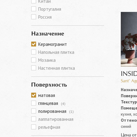
Китай
Португалия
Россия
Назначение
Керамогранит
Напольная плитка
Мозаика
Настенная плитка
INSI
Sant' Ag
Поверхность
Назначе
матовая
Поверхн
Текстур
глянцевая
(4)
Помеще
полированная
(1)
кухня, х
лаппатированная
Оттенок
синий
рельефная
Цена о