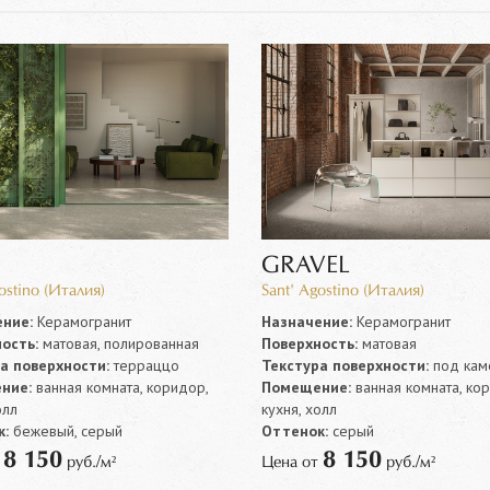
GRAVEL
ostino (Италия)
Sant' Agostino (Италия)
ние:
Керамогранит
Назначение:
Керамогранит
ость:
матовая, полированная
Поверхность:
матовая
а поверхности:
терраццо
Текстура поверхности:
под кам
ние:
ванная комната, коридор,
Помещение:
ванная комната, ко
олл
кухня, холл
:
бежевый, серый
Оттенок:
серый
8 150
8 150
т
руб./м²
Цена от
руб./м²