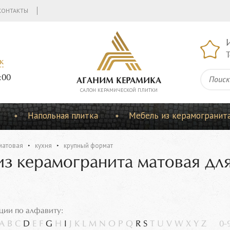
КОНТАКТЫ
Т
к
:00
АГАНИМ КЕРАМИКА
CАЛОН КЕРАМИЧЕСКОЙ ПЛИТКИ
Напольная плитка
Мебель из керамогранит
матовая
кухня
крупный формат
 из керамогранита матовая дл
ции по алфавиту:
A
B
C
D
E
F
G
H
I
J
K
L
M
N
O
P
Q
R
S
T
U
V
W
X
Y
Z
0-