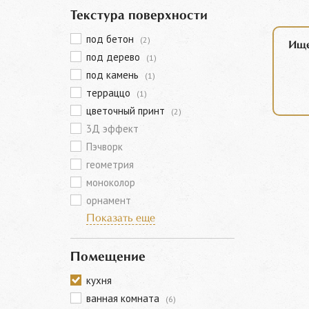
Текстура поверхности
под бетон
(2)
Ище
под дерево
(1)
под камень
(1)
терраццо
(1)
цветочный принт
(2)
3Д эффект
Пэчворк
геометрия
моноколор
орнамент
Показать еще
Помещение
кухня
ванная комната
(6)