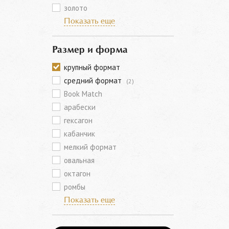
золото
Показать еще
Размер и форма
крупный формат
средний формат
(2)
Book Match
арабески
гексагон
кабанчик
мелкий формат
овальная
октагон
ромбы
Показать еще