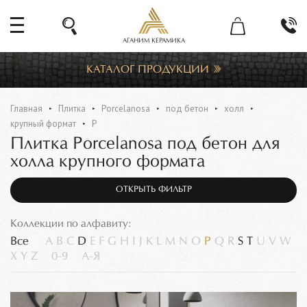
АГАНИМ КЕРАМИКА
КАТАЛОГ ПРОДУКЦИИ
Главная
Плитка
Porcelanosa
под бетон
холл
крупный формат
P
Плитка Porcelanosa под бетон для
холла крупного формата
ОТКРЫТЬ ФИЛЬТР
Коллекции по алфавиту:
Все
A
B
C
D
E
F
G
H
I
J
K
L
M
N
O
P
Q
R
S
T
U
V
W
X
Y
Z
0-9
А-Я