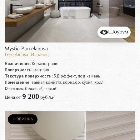
Шоурум
Mystic Porcelanosa
Porcelanosa (Испания)
Назначение:
Керамогранит
Поверхность:
матовая
Текстура поверхности:
3Д эффект, под камень
Помещение:
ванная комната, коридор, кухня, холл
Оттенок:
бежевый, серый
9 200
Цена от
руб./м²
НОВИНКА