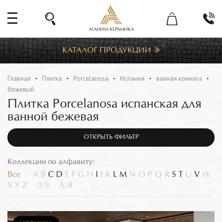
АГАНИМ КЕРАМИКА
КАТАЛОГ ПРОДУКЦИИ
Главная
Плитка
Porcelanosa
Испания
ванная комната
бежевый
Плитка Porcelanosa испанская для
ванной бежевая
ОТКРЫТЬ ФИЛЬТР
Коллекции по алфавиту:
Все
A
B
C
D
E
F
G
H
I
J
K
L
M
N
O
P
Q
R
S
T
U
V
W
X
Y
Z
0-9
А-Я