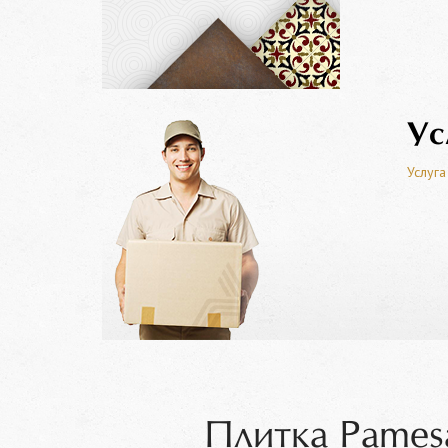
Ус
Услуга
Плитка Pames