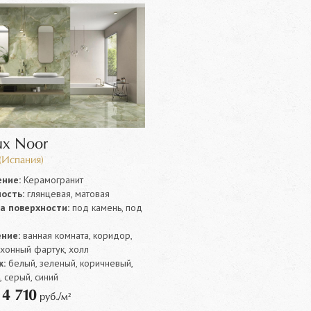
ux Noor
(Испания)
ние:
Керамогранит
ость:
глянцевая, матовая
а поверхности:
под камень, под
ние:
ванная комната, коридор,
ухонный фартук, холл
:
белый, зеленый, коричневый,
 серый, синий
4 710
т
руб./м²