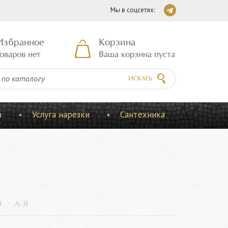
Мы в соцсетях:
Избранное
Корзина
оваров нет
Ваша корзина пуста
ИСКАТЬ
а
Услуга нарезки
Сантехника
9
А-Я