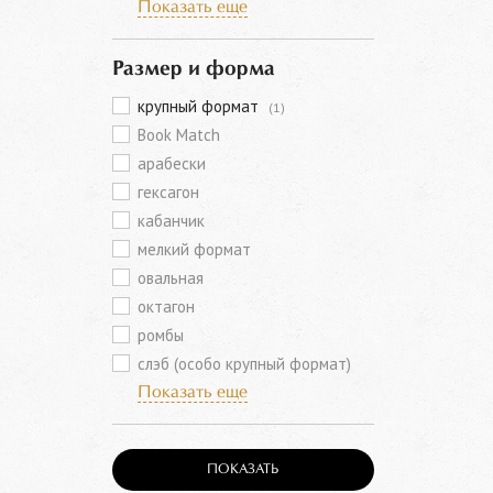
Показать еще
Размер и форма
крупный формат
(1)
Book Match
арабески
гексагон
кабанчик
мелкий формат
овальная
октагон
ромбы
слэб (особо крупный формат)
Показать еще
ПОКАЗАТЬ