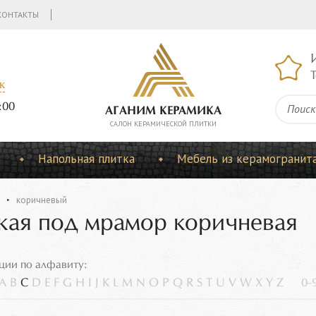
КОНТАКТЫ
Т
к
:00
АГАНИМ КЕРАМИКА
CАЛОН КЕРАМИЧЕСКОЙ ПЛИТКИ
Напольная плитка
Мебель из керамогранит
коричневый
кая под мрамор коричневая
ции по алфавиту:
A
B
C
D
E
F
G
H
I
J
K
L
M
N
O
P
Q
R
S
T
U
V
W
X
Y
Z
0-