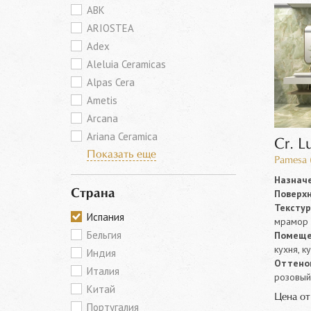
ABK
ARIOSTEA
Adex
Aleluia Ceramicas
Alpas Cera
Ametis
Arcana
Ariana Ceramica
Cr. L
Показать еще
Pamesa 
Назначе
Поверхн
Страна
Текстур
Испания
мрамор
Бельгия
Помеще
кухня, к
Индия
Оттенок
Италия
розовый,
Китай
Цена о
Португалия