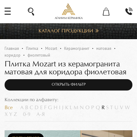
АГАНИМ КЕРАМИКА
КАТАЛОГ ПРОДУКЦИИ
Главная
Плитка
Mozart
Керамогранит
матовая
коридор
фиолетовый
Плитка Mozart из керамогранита
матовая для коридора фиолетовая
ОТКРЫТЬ ФИЛЬТР
Коллекции по алфавиту:
Все
A
B
C
D
E
F
G
H
I
J
K
L
M
N
O
P
Q
R
S
T
U
V
W
X
Y
Z
0-9
А-Я