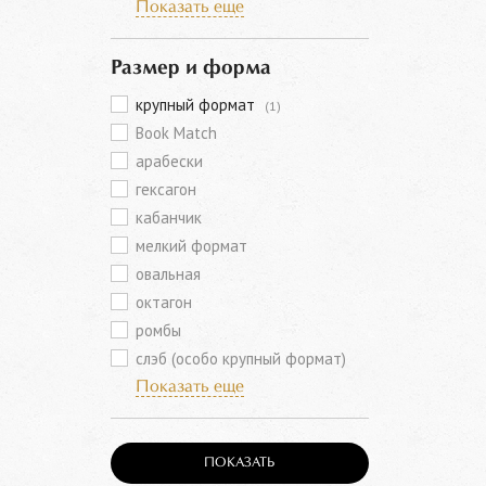
Показать еще
Размер и форма
крупный формат
(1)
Book Match
арабески
гексагон
кабанчик
мелкий формат
овальная
октагон
ромбы
слэб (особо крупный формат)
Показать еще
ПОКАЗАТЬ