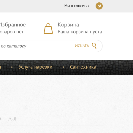
Мы в соцсетях:
Избранное
Корзина
оваров нет
Ваша корзина пуста
ИСКАТЬ
а
Услуга нарезки
Сантехника
9
А-Я