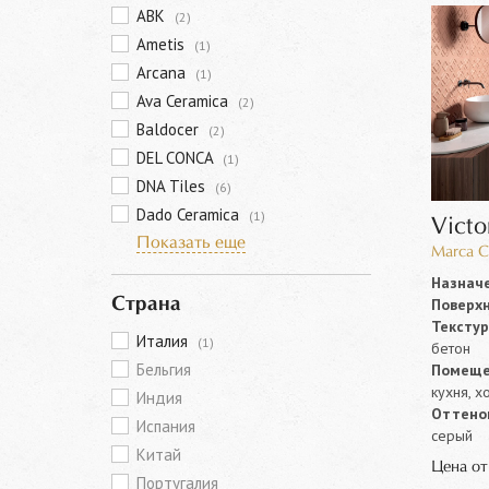
ABK
(2)
Ametis
(1)
Arcana
(1)
Ava Ceramica
(2)
Baldocer
(2)
DEL CONCA
(1)
DNA Tiles
(6)
Dado Ceramica
(1)
Victo
Показать еще
Marca C
Назначе
Поверхн
Страна
Текстур
Италия
(1)
бетон
Бельгия
Помеще
кухня, х
Индия
Оттенок
Испания
серый
Китай
Цена о
Португалия