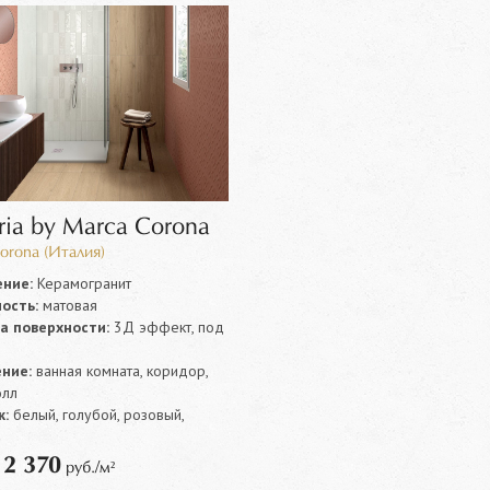
ria by Marca Corona
orona (Италия)
ние:
Керамогранит
ость:
матовая
а поверхности:
3Д эффект, под
ние:
ванная комната, коридор,
олл
:
белый, голубой, розовый,
2 370
т
руб./м²