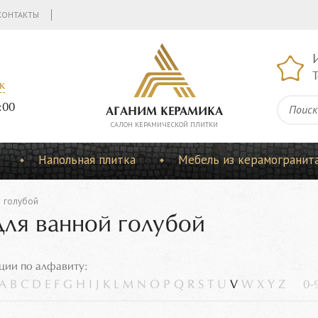
КОНТАКТЫ
Т
к
:00
АГАНИМ КЕРАМИКА
CАЛОН КЕРАМИЧЕСКОЙ ПЛИТКИ
Напольная плитка
Мебель из керамогранит
голубой
для ванной голубой
ции по алфавиту:
A
B
C
D
E
F
G
H
I
J
K
L
M
N
O
P
Q
R
S
T
U
V
W
X
Y
Z
0-