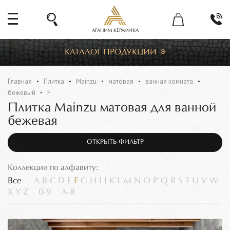
АГАНИМ КЕРАМИКА
КАТАЛОГ ПРОДУКЦИИ
Главная
Плитка
Mainzu
матовая
ванная комната
бежевый
F
Плитка Mainzu матовая для ванной
бежевая
ОТКРЫТЬ ФИЛЬТР
Коллекции по алфавиту:
Все
A
B
C
D
E
F
G
H
I
J
K
L
M
N
O
P
Q
R
S
T
U
V
W
X
Y
Z
0-9
А-Я