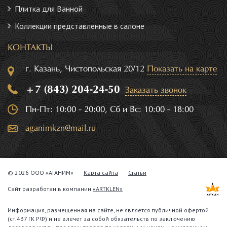
Плитка для Ванной
Коллекции представленные в салоне
КОНТАКТЫ
г. Казань, Чистопольская 20/12
Показать на карте
+7 (843) 204-24-50
Заказать звонок
Пн-Пт: 10:00 - 20:00, Сб и Вс: 10:00 - 18:00
aganimkzn@mail.ru
© 2026 ООО «АГАНИМ»
Карта сайта
Статьи
Сайт разработан в компании
«ARTKLEN»
Информация, размещенная на сайте, не является публичной офертой
(ст.437 ГК РФ) и не влечет за собой обязательств по заключению