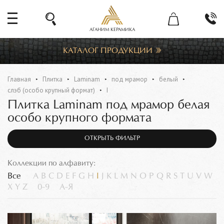
АГАНИМ КЕРАМИКА
КАТАЛОГ ПРОДУКЦИИ
Главная
Плитка
Laminam
под мрамор
белый
слэб (особо крупный формат)
I
Плитка Laminam под мрамор белая
особо крупного формата
ОТКРЫТЬ ФИЛЬТР
Коллекции по алфавиту:
Все
A
B
C
D
E
F
G
H
I
J
K
L
M
N
O
P
Q
R
S
T
U
V
W
X
Y
Z
0-9
А-Я