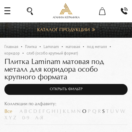
АГАНИМ КЕРАМИКА
КАТАЛОГ ПРОДУКЦИИ
Главная
Плитка
Laminam
матовая
под металл
коридор
слэб (особо крупный формат)
Плитка Laminam матовая под
металл для коридора особо
крупного формата
ОТКРЫТЬ ФИЛЬТР
Коллекции по алфавиту:
Все
A
B
C
D
E
F
G
H
I
J
K
L
M
N
O
P
Q
R
S
T
U
V
W
X
Y
Z
0-9
А-Я